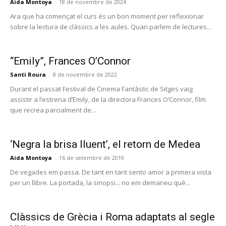
Aida Montoya
-
18 de novembre de 2024
Ara que ha començat el curs és un bon moment per reflexionar
sobre la lectura de clàssics a les aules. Quan parlem de lectures...
“Emily”, Frances O’Connor
Santi Roura
-
8 de novembre de 2022
Durant el passat Festival de Cinema Fantàstic de Sitges vaig
assistir a l’estrena d’Emily, de la directora Frances O’Connor, film
que recrea parcialment de...
‘Negra la brisa lluent’, el retorn de Medea
Aida Montoya
-
16 de setembre de 2019
De vegades em passa. De tant en tant sento amor a primera vista
per un llibre. La portada, la sinopsi... no em demaneu què...
Clàssics de Grècia i Roma adaptats al segle