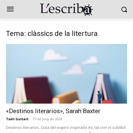
Tema: clàssics de la litertura
«Destinos literarios», Sarah Baxter
Txell Guitart
-
15 de juny de 2026
Destinos literarios. Guía del viajero inspirado és, tal com el subtítol