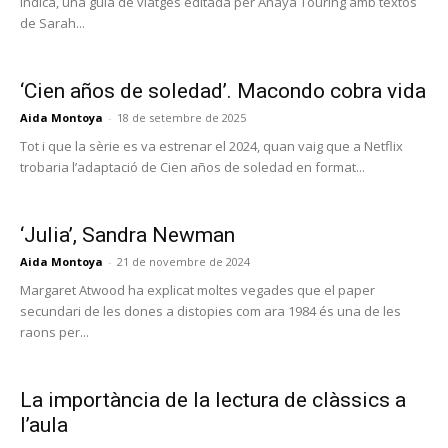
indica, una guia de viatges editada per Anaya Touring amb textos
de Sarah...
‘Cien años de soledad’. Macondo cobra vida
Aida Montoya
-
18 de setembre de 2025
Tot i que la sèrie es va estrenar el 2024, quan vaig que a Netflix
trobaria l’adaptació de Cien años de soledad en format...
‘Julia’, Sandra Newman
Aida Montoya
-
21 de novembre de 2024
Margaret Atwood ha explicat moltes vegades que el paper
secundari de les dones a distopies com ara 1984 és una de les
raons per...
La importància de la lectura de clàssics a
l’aula