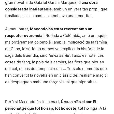
gran novel·la de Gabriel García Márquez, d’
una obra
considerada inadaptable
, amb un univers tan propi, que
traslladar-la a la pantalla semblava una temeritat.
Al meu parer,
Macondo ha estat recreat amb un
respecte reverencial
. Rodada a Colòmbia, amb un equip
majoritàriament colombià i amb la implicació de la família
de Gabo, la sèrie no només vol explicar la història de la
saga dels Buendía, sinó
fer-la sentir
. I això es nota. Les
cases de fang, la pols dels camins, les flors que plouen
del cel, el pas del temps circular… Tots els elements que
han convertit la novel·la en un clàssic del realisme màgic
es despleguen amb una força visual que hipnotitza.
Però si Macondo és l’escenari,
Úrsula n’és el co
r
. El
personatge que tot ho sap, tot ho sosté, tot ho lliga.
A la