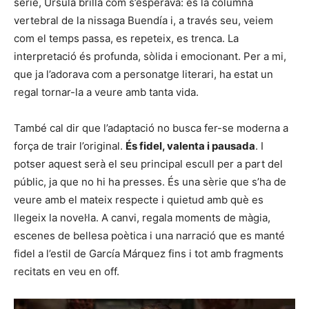
sèrie, Úrsula brilla com s’esperava: és la columna
vertebral de la nissaga Buendía i, a través seu, veiem
com el temps passa, es repeteix, es trenca. La
interpretació és profunda, sòlida i emocionant. Per a mi,
que ja l’adorava com a personatge literari, ha estat un
regal tornar-la a veure amb tanta vida.
També cal dir que l’adaptació no busca fer-se moderna a
força de trair l’original.
És fidel, valenta i pausada
. I
potser aquest serà el seu principal escull per a part del
públic, ja que no hi ha presses. És una sèrie que s’ha de
veure amb el mateix respecte i quietud amb què es
llegeix la novel·la. A canvi, regala moments de màgia,
escenes de bellesa poètica i una narració que es manté
fidel a l’estil de García Márquez fins i tot amb fragments
recitats en veu en off.