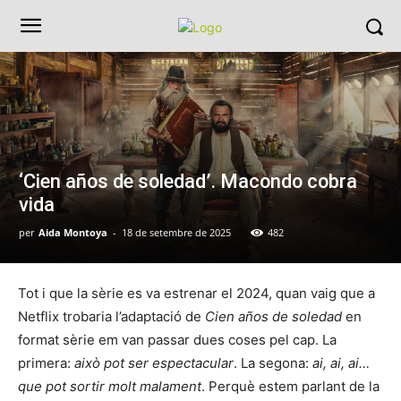
‘Cien años de soledad’. Macondo cobra
vida
per
Aida Montoya
-
18 de setembre de 2025
482
Tot i que la sèrie es va estrenar el 2024, quan vaig que a
Netflix trobaria l’adaptació de
Cien años de soledad
en
format sèrie em van passar dues coses pel cap. La
primera:
això pot ser espectacular
. La segona:
ai, ai, ai…
que pot sortir molt malament
. Perquè estem parlant de la