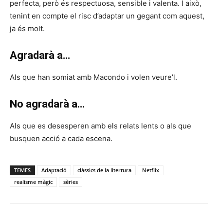
perfecta, però és respectuosa, sensible i valenta. I això,
tenint en compte el risc d’adaptar un gegant com aquest,
ja és molt.
Agradarà a…
Als que han somiat amb Macondo i volen veure’l.
No agradarà a…
Als que es desesperen amb els relats lents o als que
busquen acció a cada escena.
TEMES
Adaptació
clàssics de la litertura
Netflix
realisme màgic
sèries