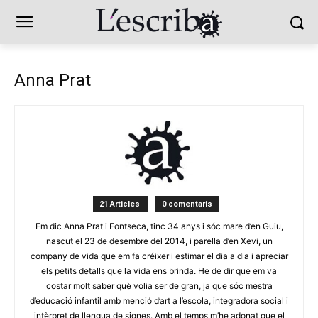
Anna Prat
21 Articles
0 comentaris
Em dic Anna Prat i Fontseca, tinc 34 anys i sóc mare d’en Guiu,
nascut el 23 de desembre del 2014, i parella d’en Xevi, un
company de vida que em fa créixer i estimar el dia a dia i apreciar
els petits detalls que la vida ens brinda. He de dir que em va
costar molt saber què volia ser de gran, ja que sóc mestra
d’educació infantil amb menció d’art a l’escola, integradora social i
intèrpret de llengua de signes. Amb el temps m’he adonat que el