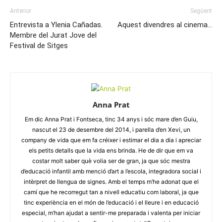
Anterior
Següent
Entrevista a Ylenia Cañadas.
Aquest divendres al cinema…
Membre del Jurat Jove del
Festival de Sitges
Anna Prat
Em dic Anna Prat i Fontseca, tinc 34 anys i sóc mare d’en Guiu,
nascut el 23 de desembre del 2014, i parella d’en Xevi, un
company de vida que em fa créixer i estimar el dia a dia i apreciar
els petits detalls que la vida ens brinda. He de dir que em va
costar molt saber què volia ser de gran, ja que sóc mestra
d’educació infantil amb menció d’art a l’escola, integradora social i
intèrpret de llengua de signes. Amb el temps m’he adonat que el
camí que he recorregut tan a nivell educatiu com laboral, ja que
tinc experiència en el món de l’educació i el lleure i en educació
especial, m’han ajudat a sentir-me preparada i valenta per iniciar