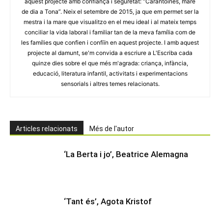
aquest projecte amb confiança i seguretat: “Carantoines, mare
de dia a Tona”. Neix el setembre de 2015, ja que em permet ser la
mestra i la mare que visualitzo en el meu ideal i al mateix temps
conciliar la vida laboral i familiar tan de la meva família com de
les famílies que confien i confiïn en aquest projecte. I amb aquest
projecte al damunt, se'm convida a escriure a L'Escriba cada
quinze dies sobre el que més m'agrada: criança, infància,
educació, literatura infantil, activitats i experimentacions
sensorials i altres temes relacionats.
Articles relacionats
Més de l'autor
‘La Berta i jo’, Beatrice Alemagna
‘Tant és’, Agota Kristof