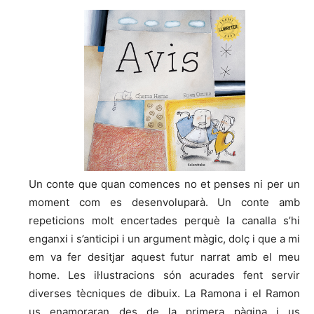
Un conte que quan comences no et penses ni per un
moment com es desenvoluparà. Un conte amb
repeticions molt encertades perquè la canalla s’hi
enganxi i s’anticipi i un argument màgic, dolç i que a mi
em va fer desitjar aquest futur narrat amb el meu
home. Les il·lustracions són acurades fent servir
diverses tècniques de dibuix. La Ramona i el Ramon
us enamoraran des de la primera pàgina i us