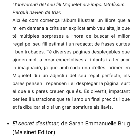
I l’aniversari del seu fill Miquelet era importatntíssim.
Perquè havien de triar.
Així és com comença l’àlbum il·lustrat, un llibre que a
mi em demana a crits ser explicat amb veu alta, ja que
té múltiples sorpreses a l’hora de buscar el millor
regal pel seu fill estimat i un redactat de frases curtes
i ben trobades. Té diverses pàgines desplegables que
ajuden molt a crear expectatives al infants i a fer anar
la imaginació, ja que amb cada una d’elles, primer en
Miquelet diu un adjectiu del seu regal perfecte, els
pares pensen i repensen i el desplegar la pàgina, surt
el que els pares creuen que és. És divertit, impactant
per les il·lustracions que té i amb un final preciós i que
et fa dibuixar si o si un gran somriure als llavis.
El secret d’estimar
, de Sarah Emmanuelle Brug
(Malsinet Editor)