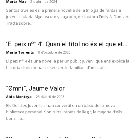
Marta Mas
-
2 d'abril de 2024
Santos crueles és la primera novel·la de la trilogia de fantasia
juvenil titulada Algo oscuro y sagrado, de l’autora Emily A. Duncan.
Tracta sobre...
‘El peix nº14’. Quan el títol no és el que et...
Maria Torrents
-
8 d'octubre de 2023
El peix nº14 és una novel·la per un públic juvenil que ens explica la
història d’una nena i el seu cercle familiar i d’amistats....
“Ømni”, Jaume Valor
Aida Montoya
-
23 d'abril de 2023
Els Delictes Juvenils s'han convertit en un bàsic de la meva
biblioteca personal. Són curts, ràpids de llegir, la majoria d'ells
bons i, a...