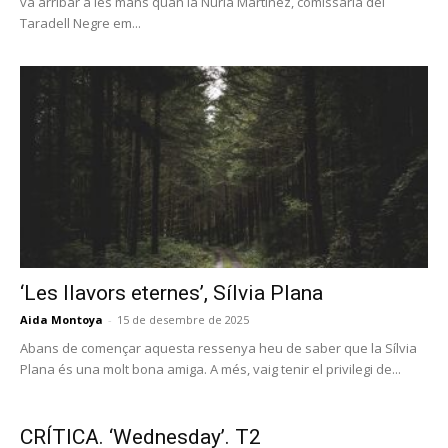
va arribar a les mans quan la Núria Martínez, comissària del
Taradell Negre em...
‘Les llavors eternes’, Sílvia Plana
Aida Montoya
-
15 de desembre de 2025
Abans de començar aquesta ressenya heu de saber que la Sílvia
Plana és una molt bona amiga. A més, vaig tenir el privilegi de...
CRÍTICA. ‘Wednesday’. T2