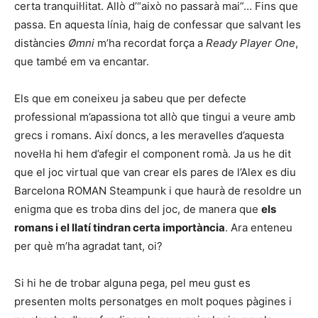
certa tranquil·litat. Allò d’“això no passarà mai”… Fins que
passa. En aquesta línia, haig de confessar que salvant les
distàncies
Ø
mni
m’ha recordat força a
Ready Player One
,
que també em va encantar.
Els que em coneixeu ja sabeu que per defecte
professional m’apassiona tot allò que tingui a veure amb
grecs i romans. Així doncs, a les meravelles d’aquesta
novel·la hi hem d’afegir el component romà. Ja us he dit
que el joc virtual que van crear els pares de l’Alex es diu
Barcelona ROMAN Steampunk i que haurà de resoldre un
enigma que es troba dins del joc, de manera que
els
romans i el llatí tindran certa importància
. Ara enteneu
per què m’ha agradat tant, oi?
Si hi he de trobar alguna pega, pel meu gust es
presenten molts personatges en molt poques pàgines i