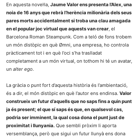
En aquesta novel·la,
Jaume Valor ens presenta l’Alex, una
noia de 16 anys que rebrà l’herència milionària dels seus
pares morts accidentalment si troba una clau amagada
en el popular joc virtual que aquests van crear
, el
Barcelona Roman Steampunk. Com a teló de fons trobem
un món distòpic en què Ømni, una empresa, ho controla
pràcticament tot i en què l’oci s’ha traslladat
completament a un món virtual, on tothom hi té un avatar,
un
alter ego
.
La gràcia o punt fort d’aquesta història és l’ambientació,
és a dir, el món distòpic en què l’autor ens endinsa.
Valor
construeix un futur d’aquells que no saps fins a quin punt
ja és present; el que sí saps és que, en qualsevol cas,
podria ser imminent, la qual cosa dona el punt just de
proximitat i llunyania.
Que sembli pròxim li aporta
versemblança, però que sigui un futur llunyà ens dona