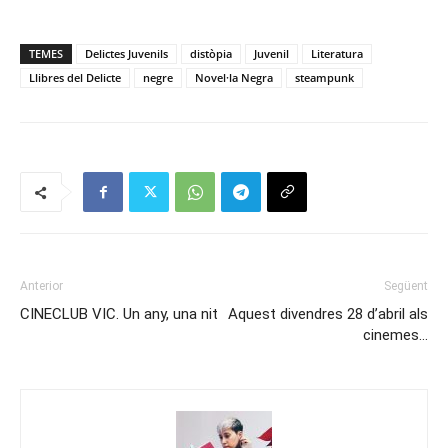
TEMES
Delictes Juvenils
distòpia
Juvenil
Literatura
Llibres del Delicte
negre
Novel·la Negra
steampunk
Anterior
Següent
CINECLUB VIC. Un any, una nit
Aquest divendres 28 d’abril als
cinemes…