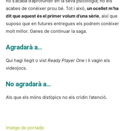
no s’acaba d’aprofundir en la seva psicologia; no els
acabes de conèixer prou bé. Tot i això,
un ocellet m’ha
dit que aquest és el primer volum d’una sèrie
, així que
suposo que en futures entregues els podrem conèixer
molt millor. Ganes de continuar la saga.
Agradarà a…
Qui hagi llegit o vist
Ready Player One
i li vagin els
videojocs.
No agradarà a…
Als que els móns distòpics no els cridin l’atenció.
Imatge de portada