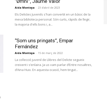
“Ømni”, Jaume Valor
Aida Montoya
-
23 d'abril de 2023
Els Delictes Juvenils s'han convertit en un bàsic de la
meva biblioteca personal. Són curts, ràpids de llegir,
la majoria d'ells bons i, a...
“Som uns pringats”, Empar
Fernández
Aida Montoya
-
15 de març de 2022
La col·lecció juvenil de Llibres del Delicte segueix
creixent i s’enlaira. Ja us vam parlar d’Entre nosaltres,
d’Aina Huix. En aquesta ocasió, hem tingut...
s