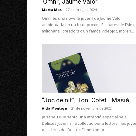
‘Omni’, Jaume Valor
Marta Mas
-
27 de maig de 2024
Omni és una novel·la juvenil de Jaume Valor
ambientada en un futur pròxim. Els pares de l’Alex,
milionaris i creadors d’un famós videojoc, moren...
“Joc de nit”, Toni Cotet i Masià
Aida Montoya
-
21 de novembre de 2022
Ja sabeu que sento una atracció especial pels
Delictes juvenils, la col·lecció per a lectors més jove
de Llibres del Delicte. El meu amor...