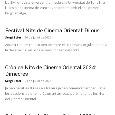
Liu Siyi, cineasta emergent formada a la Universitat de Tong Ji i a
l'Escola de Cinema de Vancouver, debuta amb el seu primer
llargmetratge,...
Festival Nits de Cinema Oriental: Dijous
Sergi Soler
-
30 de juliol de 2024
Aquest cop em col·loco ben bé entre els Nitòmans orgullosos. És a
la desena fila, on hi ha el nucli i origen dels crits...
Crònica Nits de Cinema Oriental 2024:
Dimecres
Sergi Soler
-
24 de juliol de 2024
Ja han parat les llums i els tràilers ja han començat; arribar just a
les sessions de cinema és un art arriscat, però no tant a les Nits
del Cinema Oriental