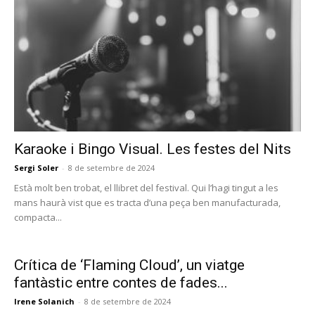
Karaoke i Bingo Visual. Les festes del Nits
Sergi Soler
-
8 de setembre de 2024
Està molt ben trobat, el llibret del festival. Qui l’hagi tingut a les
mans haurà vist que es tracta d’una peça ben manufacturada,
compacta...
Crítica de ‘Flaming Cloud’, un viatge
fantàstic entre contes de fades...
Irene Solanich
-
8 de setembre de 2024