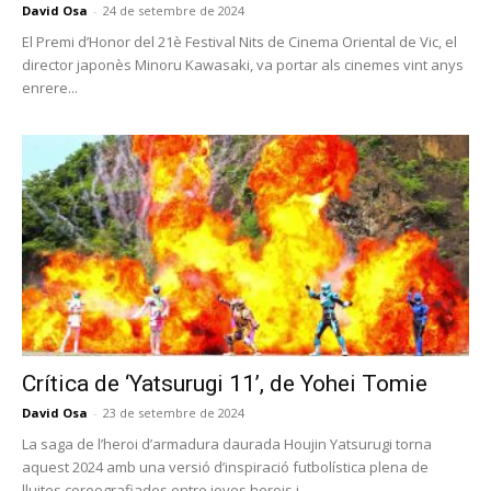
David Osa
-
24 de setembre de 2024
El Premi d’Honor del 21è Festival Nits de Cinema Oriental de Vic, el
director japonès Minoru Kawasaki, va portar als cinemes vint anys
enrere...
Crítica de ‘Yatsurugi 11’, de Yohei Tomie
David Osa
-
23 de setembre de 2024
La saga de l’heroi d’armadura daurada Houjin Yatsurugi torna
aquest 2024 amb una versió d’inspiració futbolística plena de
lluites coreografiades entre joves herois i...