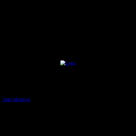
Un conte per a l’esperança
per
Aida Montoya
-
19 de maig de 2015
2274
El passat diumenge 17 de maig, a la jornada local per la