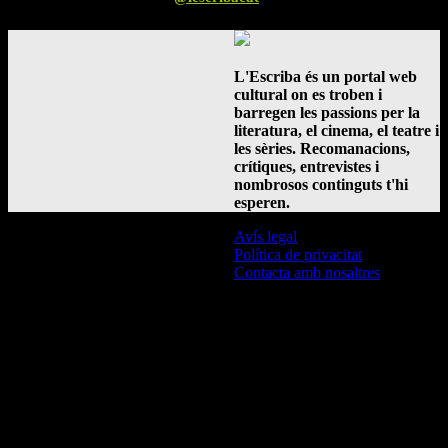
L'Escriba és un portal web
cultural on es troben i
barregen les passions per la
literatura, el cinema, el teatre i
les sèries. Recomanacions,
crítiques, entrevistes i
nombrosos continguts t'hi
esperen.
Avís legal
Política de privacitat
Contacta amb nosaltres
© L'Escriba 2016 -
2026