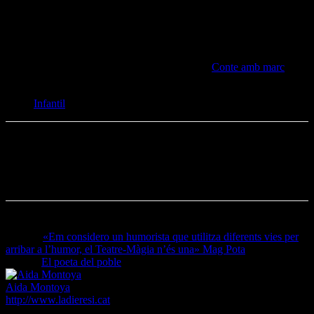
acompanyar i com comunicar. La música és aquell amic que mai ens
fallarà i de qui sempre en podrem disposar.
(L’escriba)
També podeu descarregar-vos el conte en pdf.
Conte amb marc
Temes
Infantil
Anterior
«Em considero un humorista que utilitza diferents vies per
arribar a l’humor, el Teatre-Màgia n’és una» Mag Pota
Següent
El poeta del poble
Aida Montoya
http://www.ladieresi.cat
Soc filòloga clàssica i amant de tot allò que tingui a veure amb grecs