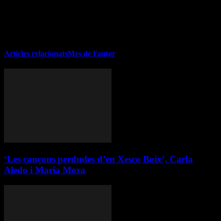
i romans. Lletraferida de cap a peus que té com a ofici
l'ensenyament i a més la correcció, la maquetació i l'edició de textos.
Em passo el dia envoltada de textos, llibres i ordinadors. Amant de
les fotos, els viatges i les històries.
Articles relacionats
Més de l'autor
‘Les cançons perdudes d’en Xesco Boix’, Carla
Aledo i Maria Mora