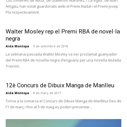
‘Los crímenes de Alicia’, de Guillermo Martínez, i ‘La vigíla’, de Marc
Artigau, han estat guardonats amb el Premi Nadal i el Premi Josep
Pla respectivament.
Walter Mosley rep el Premi RBA de novel·la
negra
Aida Montoya
-
9 de setembre de 2018
La setmana passada Walter Mosley va ser proclamat guanyador
del Premi RBA de novel·la negra d’enguany per una novel·la titulada
Traición.
12è Concurs de Dibuix Manga de Manlleu
Aida Montoya
-
8 de març de 2017
Torna a la comarca el Concurs de Dibuix Manga de Manlleu! Des de
l’1 de març i fins al 5 de maig es poden presentar...