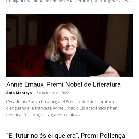
trepitjant una mena de temple de la literatura, un refugi per a les...
Annie Ernaux, Premi Nobel de Literatura
Aida Montoya
-
6 d'octubre de 2022
L’Acadèmia Sueca ha atorgat el Premi Nobel de Literatura
d’enguany a la francesa Annie Ernaux. Els acadèmics n’han
destacat “el coratge i l’agudesa clínica...
“El futur no és el que era”, Premi Pollença