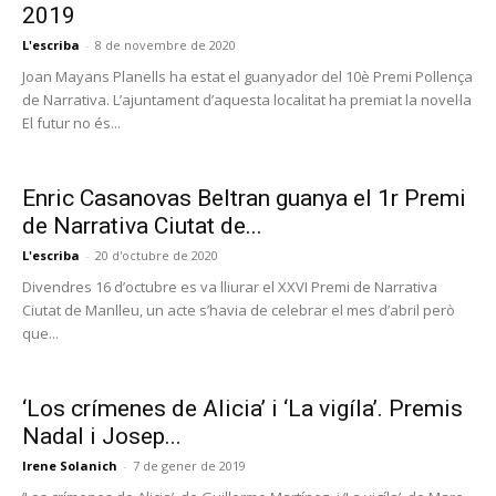
2019
L'escriba
-
8 de novembre de 2020
Joan Mayans Planells ha estat el guanyador del 10è Premi Pollença
de Narrativa. L’ajuntament d’aquesta localitat ha premiat la novel·la
El futur no és...
Enric Casanovas Beltran guanya el 1r Premi
de Narrativa Ciutat de...
L'escriba
-
20 d'octubre de 2020
Divendres 16 d’octubre es va lliurar el XXVI Premi de Narrativa
Ciutat de Manlleu, un acte s’havia de celebrar el mes d’abril però
que...
‘Los crímenes de Alicia’ i ‘La vigíla’. Premis
Nadal i Josep...
Irene Solanich
-
7 de gener de 2019