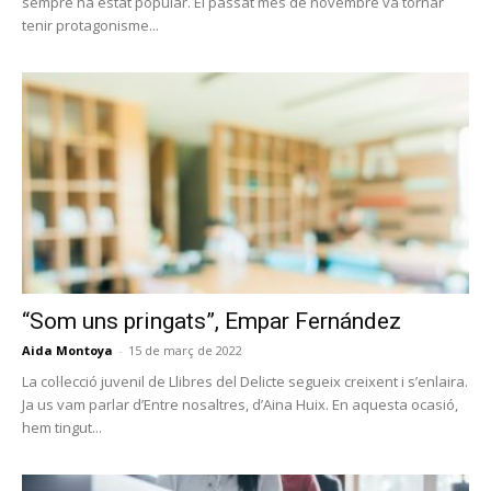
sempre ha estat popular. El passat mes de novembre va tornar
tenir protagonisme...
“Som uns pringats”, Empar Fernández
Aida Montoya
-
15 de març de 2022
La col·lecció juvenil de Llibres del Delicte segueix creixent i s’enlaira.
Ja us vam parlar d’Entre nosaltres, d’Aina Huix. En aquesta ocasió,
hem tingut...