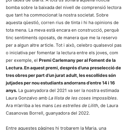
bomba sobre la baixada del nivell de comprensió lectora
que tant ha commocionat la nostra societat. Sobre
aquesta qüestió, corren rius de tinta i hi ha opinions de
tota mena. La meva està encara en construcció, perquè
tinc sentiments oposats, de manera que me la reservo
per a algun altre article. Tot i això, celebro qualsevol pas
o iniciativa per fomentar la lectura entre els joves, com
per exemple, el
Premi Carlemany per al Foment de la
Lectura. En aquest premi, després d’una preselecció de
tres obres per part d’un jurat adult, les escollides són
jutjades per nou estudiants andorrans d’entre 14 i 16
anys.
La guanyadora del 2021 va ser la nostra estimada
Laura Gonzalvo amb
La llista de les coses impossibles
.
Ara m’arriba a les mans
Les estrelles de Lilith
, de Laura
Casanovas Borrell, guanyadora del 2022.
Entre aquestes pàgines hi trobarem la Maria, una