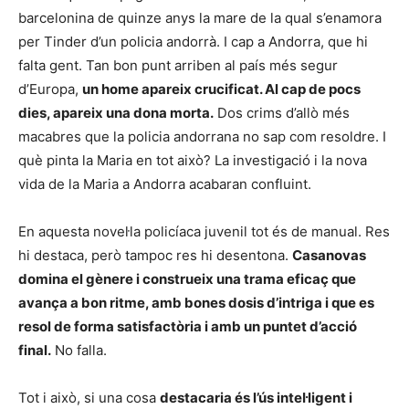
barcelonina de quinze anys la mare de la qual s’enamora
per Tinder d’un policia andorrà. I cap a Andorra, que hi
falta gent. Tan bon punt arriben al país més segur
d’Europa,
un home apareix crucificat. Al cap de pocs
dies, apareix una dona morta.
Dos crims d’allò més
macabres que la policia andorrana no sap com resoldre. I
què pinta la Maria en tot això? La investigació i la nova
vida de la Maria a Andorra acabaran confluint.
En aquesta novel·la policíaca juvenil tot és de manual. Res
hi destaca, però tampoc res hi desentona.
Casanovas
domina el gènere i construeix una trama eficaç que
avança a bon ritme, amb bones dosis d’intriga i que es
resol de forma satisfactòria i amb un puntet d’acció
final.
No falla.
Tot i això, si una cosa
destacaria és l’ús intel·ligent i