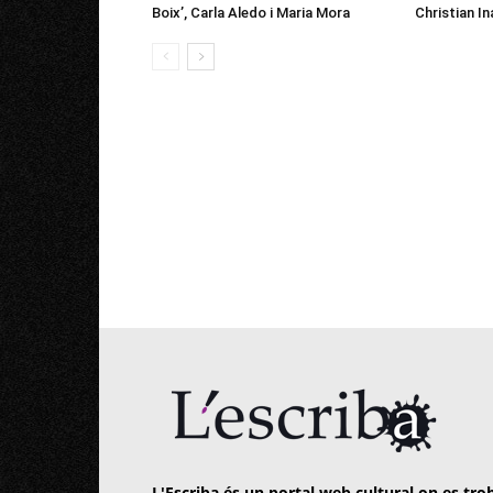
Boix’, Carla Aledo i Maria Mora
Christian In
L'Escriba és un portal web cultural on es trob