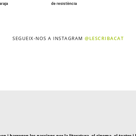
araja
de resistència
SEGUEIX-NOS A INSTAGRAM
@LESCRIBACAT
en i barregen les passions per la literatura, el cinema, el teatre i