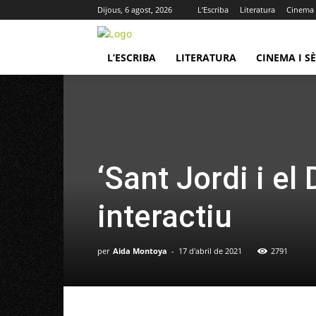
Dijous, 6 agost, 2026
L’Escriba
Literatura
Cinema i
L’ESCRIBA
LITERATURA
CINEMA I SÈ
‘Sant Jordi i el
interactiu
per
Aida Montoya
-
17 d'abril de 2021
2791