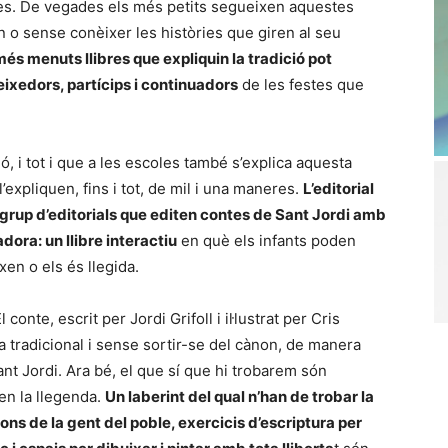
ibres. De vegades els més petits segueixen aquestes
 o sense conèixer les històries que giren al seu
s menuts llibres que expliquin la tradició pot
ixedors, partícips i continuadors
de les festes que
, i tot i que a les escoles també s’explica aquesta
’expliquen, fins i tot, de mil i una maneres.
L’editorial
grup d’editorials que editen contes de Sant Jordi amb
dora: un llibre interactiu
en què els infants poden
xen o els és llegida.
l conte, escrit per Jordi Grifoll i il·lustrat per Cris
a tradicional i sense sortir-se del cànon, de manera
nt Jordi. Ara bé, el que sí que hi trobarem són
en la llegenda.
Un laberint del qual n’han de trobar la
ons de la gent del poble, exercicis d’escriptura per