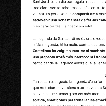
Sant Jordi és un dia per regalar roses i ll
tradicions sense saber massa bé d’on surten
voltant. És per això que
compartir amb els mé
esdevenir una bona manera de fer-los cone
més caracteritzen la nostra societat.
La llegenda de Sant Jordi no és una excepció
mítica llegenda, hi ha molts contes que ens l
Castellnou ha volgut sumar-se al nombrós 
una proposta d’allò més interessant i trenca
participar de la llegenda alhora que la llegei
E
Tarradas, ressegueix la llegenda d’una form
que no trobarem versions alternatives de Sa
activitats que submergiran els més menuts 
sortida, emoticones per treballar les emoci