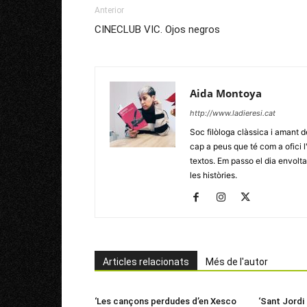
Anterior
CINECLUB VIC. Ojos negros
Aida Montoya
http://www.ladieresi.cat
Soc filòloga clàssica i amant d
cap a peus que té com a ofici l
textos. Em passo el dia envoltad
les històries.
Articles relacionats
Més de l'autor
‘Les cançons perdudes d’en Xesco
‘Sant Jordi i