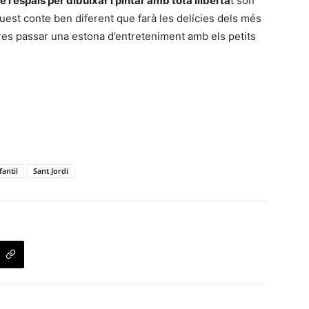
e i espais per dibuixar i pintar amb tota lliberta
t són
uest conte ben diferent que farà les delícies dels més
ares passar una estona d’entreteniment amb els petits
fantil
Sant Jordi