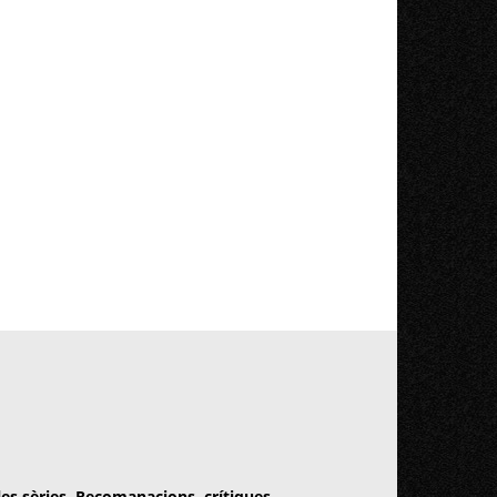
 les sèries. Recomanacions, crítiques,