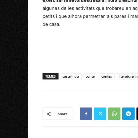
exercitar la seva destresa a l’hora d’escriur
algunes de les activitats que trobareu en aq
petits i que alhora permetran als pares i m
de casa.
TEMES
castellnou
conte
contes
literatura in
Share