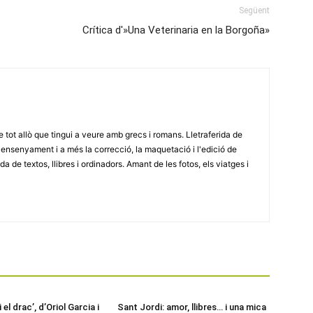
Següent
Crítica d'»Una Veterinaria en la Borgoña»
e tot allò que tingui a veure amb grecs i romans. Lletraferida de
'ensenyament i a més la correcció, la maquetació i l'edició de
a de textos, llibres i ordinadors. Amant de les fotos, els viatges i
 el drac’, d’Oriol Garcia i
Sant Jordi: amor, llibres… i una mica