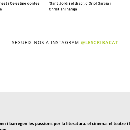
nest i Celestine contes
‘Sant Jordi i el drac’, d’Oriol Garcia i
a
Christian Inaraja
SEGUEIX-NOS A INSTAGRAM
@LESCRIBACAT
en i barregen les passions per la literatura, el cinema, el teatre i
ren.