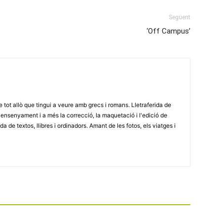
Següent
‘Off Campus’
e tot allò que tingui a veure amb grecs i romans. Lletraferida de
'ensenyament i a més la correcció, la maquetació i l'edició de
a de textos, llibres i ordinadors. Amant de les fotos, els viatges i