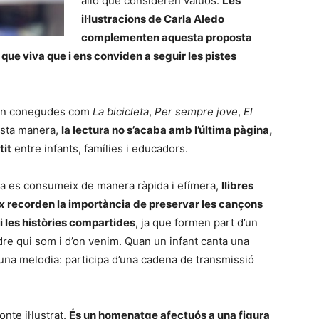
allò que consideren valuós.
Les
il·lustracions de Carla Aledo
complementen aquesta proposta
ue viva que i ens conviden a seguir les pistes
 tan conegudes com
La bicicleta
,
Per sempre jove
,
El
esta manera,
la lectura no s’acaba amb l’última pàgina,
tit
entre infants, famílies i educadors.
ra es consumeix de manera ràpida i efímera,
llibres
x
recorden la importància de preservar les cançons
i les històries compartides
, ja que formen part d’un
re qui som i d’on venim. Quan un infant canta una
na melodia: participa d’una cadena de transmissió
nte il·lustrat.
És un homenatge afectuós a una figura