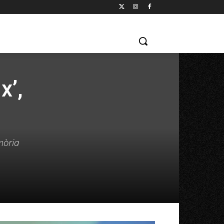
x’,
mòria