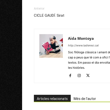
Anterior
CICLE GAUDÍ. Sirat
Aida Montoya
http://www.ladieresi.cat
Soc filòloga clàssica i amant d
cap a peus que té com a ofici l
textos. Em passo el dia envoltad
les històries.
Articles relacionats
Més de l'autor