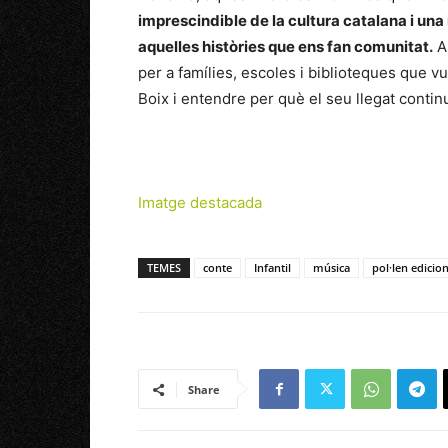
imprescindible de la cultura catalana i una 
aquelles històries que ens fan comunitat.
Ai
per a famílies, escoles i biblioteques que 
Boix i entendre per què el seu llegat contin
Imatge destacada
TEMES
conte
Infantil
música
pol·len edicio
Share