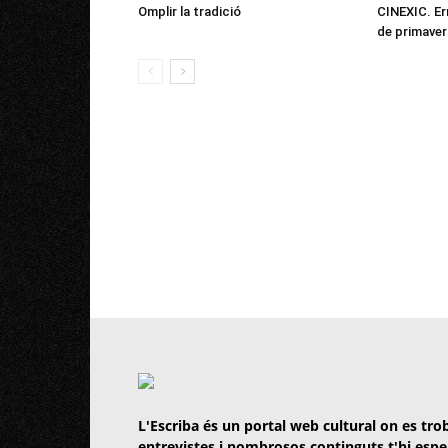
Omplir la tradició
CINEXIC. Er
de primaver
L'Escriba és un portal web cultural on es trob
entrevistes i nombrosos continguts t'hi espe