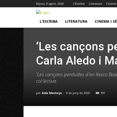
Dijous, 6 agost, 2026
L’Escriba
Literatura
Cinema i
L’ESCRIBA
LITERATURA
CINEMA I SÈ
‘Les cançons pe
Carla Aledo i M
'Les cançons perdudes d'en Xesco Boix
col·lectiva.
per
Aida Montoya
-
6 de juny de 2026
391