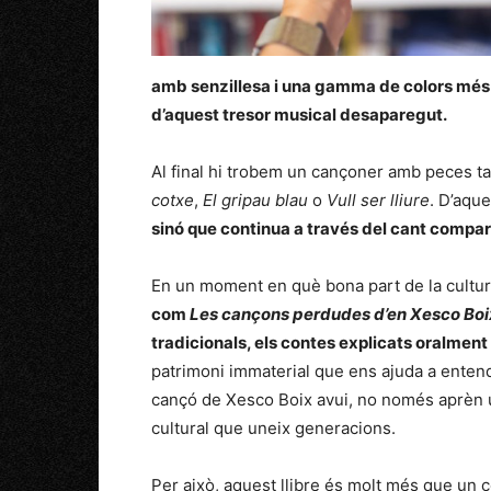
amb senzillesa i una gamma de colors més q
d’aquest tresor musical desaparegut.
Al final hi trobem un cançoner amb peces
cotxe
,
El gripau blau
o
Vull ser lliure
. D’aqu
sinó que continua a través del cant compar
En un moment en què bona part de la cultu
com
Les cançons perdudes d’en Xesco Boi
tradicionals, els contes explicats oralment 
patrimoni immaterial que ens ajuda a entend
cançó de Xesco Boix avui, no només aprèn u
cultural que uneix generacions.
Per això, aquest llibre és molt més que un co