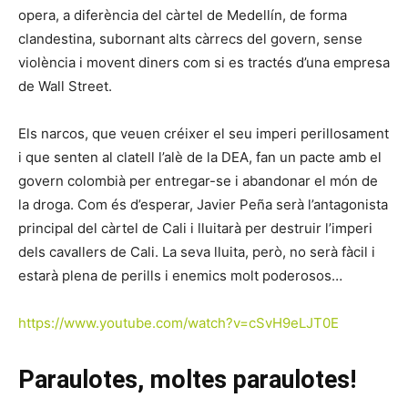
opera, a diferència del càrtel de Medellín, de forma
clandestina, subornant alts càrrecs del govern, sense
violència i movent diners com si es tractés d’una empresa
de Wall Street.
Els narcos, que veuen créixer el seu imperi perillosament
i que senten al clatell l’alè de la DEA, fan un pacte amb el
govern colombià per entregar-se i abandonar el món de
la droga. Com és d’esperar, Javier Peña serà l’antagonista
principal del càrtel de Cali i lluitarà per destruir l’imperi
dels cavallers de Cali. La seva lluita, però, no serà fàcil i
estarà plena de perills i enemics molt poderosos…
https://www.youtube.com/watch?v=cSvH9eLJT0E
Paraulotes, moltes paraulotes!