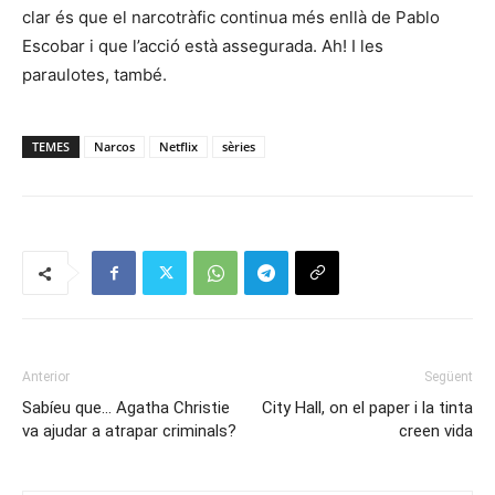
clar és que el narcotràfic continua més enllà de Pablo
Escobar i que l’acció està assegurada. Ah! I les
paraulotes, també.
TEMES
Narcos
Netflix
sèries
Anterior
Següent
Sabíeu que… Agatha Christie
City Hall, on el paper i la tinta
va ajudar a atrapar criminals?
creen vida