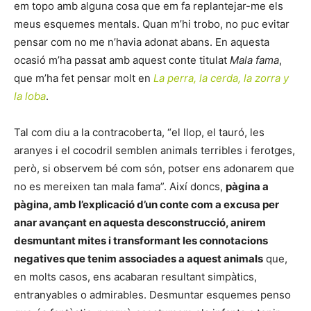
em topo amb alguna cosa que em fa replantejar-me els
meus esquemes mentals. Quan m’hi trobo, no puc evitar
pensar com no me n’havia adonat abans. En aquesta
ocasió m’ha passat amb aquest conte titulat
Mala fama
,
que m’ha fet pensar molt en
La perra, la cerda, la zorra y
la loba
.
Tal com diu a la contracoberta, “el llop, el tauró, les
aranyes i el cocodril semblen animals terribles i ferotges,
però, si observem bé com són, potser ens adonarem que
no es mereixen tan mala fama”. Així doncs,
pàgina a
pàgina, amb l’explicació d’un conte com a excusa per
anar avançant en aquesta desconstrucció, anirem
desmuntant mites i transformant les connotacions
negatives que tenim associades a aquest animals
que,
en molts casos, ens acabaran resultant simpàtics,
entranyables o admirables. Desmuntar esquemes penso