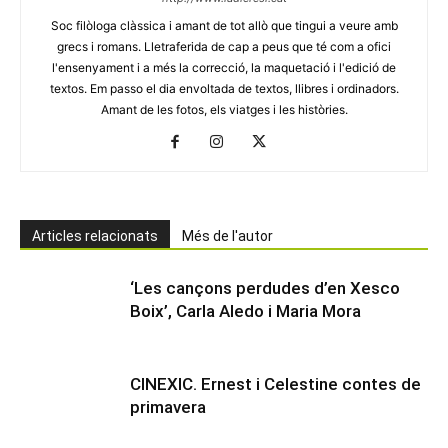
Soc filòloga clàssica i amant de tot allò que tingui a veure amb
grecs i romans. Lletraferida de cap a peus que té com a ofici
l'ensenyament i a més la correcció, la maquetació i l'edició de
textos. Em passo el dia envoltada de textos, llibres i ordinadors.
Amant de les fotos, els viatges i les històries.
Articles relacionats
Més de l'autor
‘Les cançons perdudes d’en Xesco
Boix’, Carla Aledo i Maria Mora
CINEXIC. Ernest i Celestine contes de
primavera