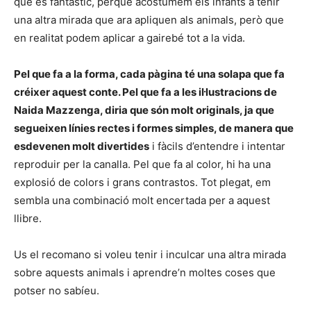
que és fantàstic, perquè acostumem els infants a tenir
una altra mirada que ara apliquen als animals, però que
en realitat podem aplicar a gairebé tot a la vida.
Pel que fa a la forma, cada pàgina té una solapa que fa
créixer aquest conte. Pel que fa a les il·lustracions de
Naida Mazzenga, diria que són molt originals, ja que
segueixen línies rectes i formes simples, de manera que
esdevenen molt divertides
i fàcils d’entendre i intentar
reproduir per la canalla. Pel que fa al color, hi ha una
explosió de colors i grans contrastos. Tot plegat, em
sembla una combinació molt encertada per a aquest
llibre.
Us el recomano si voleu tenir i inculcar una altra mirada
sobre aquests animals i aprendre’n moltes coses que
potser no sabíeu.