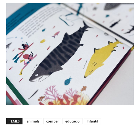
TEMES
animals
combel
educació
Infantil