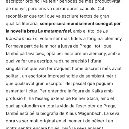
escriptor prolífic i va tenir períodes de més productivitat i
de menys, però ens va deixar obres cabdals. Cal
reconèixer que tot i que va escriure textos de gran
qualitat literària,
sempre serà mundialment conegut per
la novel·la breu
La metamorfosi
, amb el títol de
La
transformació
si volem ser més fidels a l’original alemany.
Formava part de la minoria jueva de Praga i tot i que
també parlava txec, optà per escriure en alemany, amb el
qual va fer una escriptura d’una precisió i d’una
singularitat que van fer d’aquest home discret i més aviat
solitari, un escriptor imprescindible de semblant mèrit
que qualsevol gran escriptor del passat que puguem
esmentar i citar. Per entendre la figura de Kafka amb
profusió hi ha l’assaig extens de Reiner Stach, amb el
qual aprofundim en tota la vida de l’escriptor de Praga, i
també està bé la biografia de Klaus Wagenbach. La seva
obra va ser molt original en el moment de néixer i en
molts sentits encara ho és, però la seva aparent