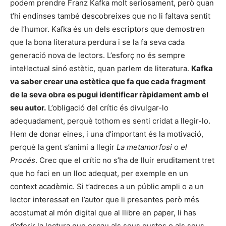
podem prendre Franz Kafka molt seriosament, però quan
t’hi endinses també descobreixes que no li faltava sentit
de l’humor. Kafka és un dels escriptors que demostren
que la bona literatura perdura i se la fa seva cada
generació nova de lectors. L’esforç no és sempre
intel·lectual sinó estètic, quan parlem de literatura.
Kafka
va saber crear una estètica que fa que cada fragment
de la seva obra es pugui identificar ràpidament amb el
seu autor.
L’obligació del crític és divulgar-lo
adequadament, perquè tothom es senti cridat a llegir-lo.
Hem de donar eines, i una d’important és la motivació,
perquè la gent s’animi a llegir
La metamorfosi
o
el
Procés
. Crec que el crític no s’ha de lluir eruditament tret
que ho faci en un lloc adequat, per exemple en un
context acadèmic. Si t’adreces a un públic ampli o a un
lector interessat en l’autor que li presentes però més
acostumat al món digital que al llibre en paper, li has
d’oferir la lectura que escau als seus gustos o als seus