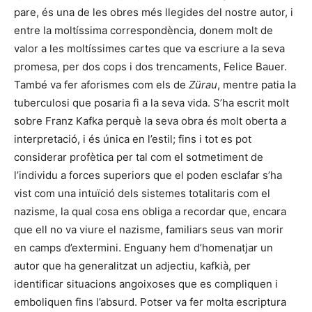
pare, és una de les obres més llegides del nostre autor, i
entre la moltíssima correspondència, donem molt de
valor a les moltíssimes cartes que va escriure a la seva
promesa, per dos cops i dos trencaments, Felice Bauer.
També va fer aforismes com els de
Zürau
, mentre patia la
tuberculosi que posaria fi a la seva vida. S’ha escrit molt
sobre Franz Kafka perquè la seva obra és molt oberta a
interpretació, i és única en l’estil; fins i tot es pot
considerar profètica per tal com el sotmetiment de
l’individu a forces superiors que el poden esclafar s’ha
vist com una intuïció dels sistemes totalitaris com el
nazisme, la qual cosa ens obliga a recordar que, encara
que ell no va viure el nazisme, familiars seus van morir
en camps d’extermini. Enguany hem d’homenatjar un
autor que ha generalitzat un adjectiu, kafkià, per
identificar situacions angoixoses que es compliquen i
emboliquen fins l’absurd. Potser va fer molta escriptura