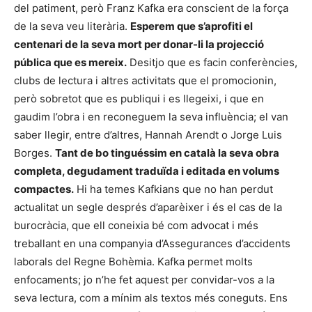
del patiment, però Franz Kafka era conscient de la força
de la seva veu literària.
Esperem que s’aprofiti el
centenari de la seva mort per donar-li la projecció
pública que es mereix.
Desitjo que es facin conferències,
clubs de lectura i altres activitats que el promocionin,
però sobretot que es publiqui i es llegeixi, i que en
gaudim l’obra i en reconeguem la seva influència; el van
saber llegir, entre d’altres, Hannah Arendt o Jorge Luis
Borges.
Tant de bo tinguéssim en català la seva obra
completa, degudament traduïda i editada en volums
compactes.
Hi ha temes Kafkians que no han perdut
actualitat un segle després d’aparèixer i és el cas de la
burocràcia, que ell coneixia bé com advocat i més
treballant en una companyia d’Assegurances d’accidents
laborals del Regne Bohèmia. Kafka permet molts
enfocaments; jo n’he fet aquest per convidar-vos a la
seva lectura, com a mínim als textos més coneguts. Ens