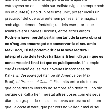
estranyesa no em sembla surrealista (vigileu sempre amb
les etiquetes!) sinó d’un realisme únic, potser inclús un
precursor del que avui entenem per realisme màgic, i
amb algun element fantàstic; un dels escriptors que
admirava era Charles Dickens, entre altres autors.
Podríem haver perdut part important de la seva obra si
no s’hagués encarregat de conservar-la el seu amic
Max Brod, i si bé podem criticar la seva lectura i
interpretació dels textos kafkians, li hem d’agrair que es
conservessin i fins i tot que es publiquessin.
L’exemple
clar és l’edició de les tres novel·les inacabades de
Kafka:
El desaparegut
(també dit
Amèrica
per Max
Brod),
el Procés
i
el Castell
. Els límits entre els textos
que considerem literaris no sempre són definits, i ho dic
perquè de Kafka hem heretat altres coses com els seus
diaris, un grapat de relats i les seves cartes; no oblidem
que
La carta al pare
, que per cert no va llegir mai el seu