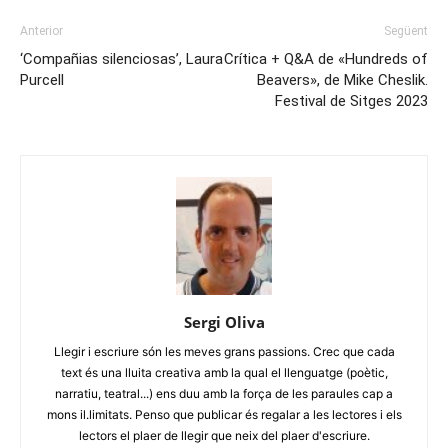
Anterior
Següent
‘Compañias silenciosas’, Laura
Crítica + Q&A de «Hundreds of
Purcell
Beavers», de Mike Cheslik.
Festival de Sitges 2023
Sergi Oliva
Llegir i escriure són les meves grans passions. Crec que cada
text és una lluita creativa amb la qual el llenguatge (poètic,
narratiu, teatral...) ens duu amb la força de les paraules cap a
mons il.limitats. Penso que publicar és regalar a les lectores i els
lectors el plaer de llegir que neix del plaer d'escriure.