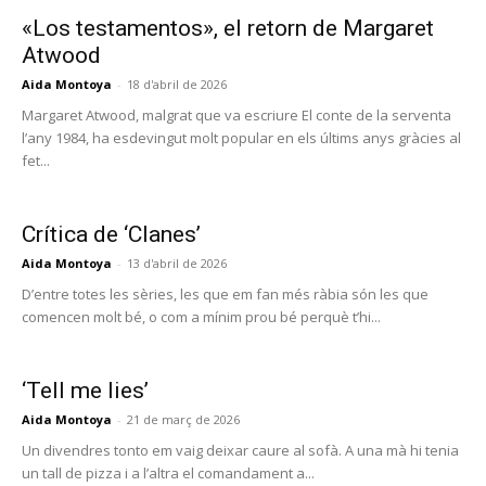
«Los testamentos», el retorn de Margaret
Atwood
Aida Montoya
-
18 d'abril de 2026
Margaret Atwood, malgrat que va escriure El conte de la serventa
l’any 1984, ha esdevingut molt popular en els últims anys gràcies al
fet...
Crítica de ‘Clanes’
Aida Montoya
-
13 d'abril de 2026
D’entre totes les sèries, les que em fan més ràbia són les que
comencen molt bé, o com a mínim prou bé perquè t’hi...
‘Tell me lies’
Aida Montoya
-
21 de març de 2026
Un divendres tonto em vaig deixar caure al sofà. A una mà hi tenia
un tall de pizza i a l’altra el comandament a...