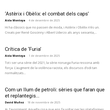
‘Astèrix i Obèlix: el combat dels caps’
Aida Montoya
-
4 de desembre de 2025
Hi ha clàssics que no passen de moda, i Astèrix i Obèlix n’és un.
Creats per René Goscinny i Albert Uderzo als anys seixanta,...
Crítica de ‘Furia’
Aida Montoya
-
1 de desembre de 2025
Tot i ser una sèrie del 2021, la sèrie noruega Furia ressona amb
força. L’augment de la violència racista, els discursos d’odi tan
normalitzats...
Com un llum de petroli: sèries que faran que
et replantegis...
David Muñoz
-
18 de novembre de 2025
Ai, l’avorriment. Aquella cosa que ens fa voltar per les plataformes