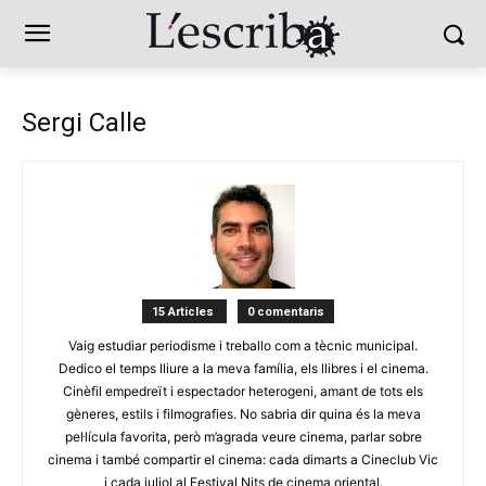
Sergi Calle
15 Articles
0 comentaris
Vaig estudiar periodisme i treballo com a tècnic municipal.
Dedico el temps lliure a la meva família, els llibres i el cinema.
Cinèfil empedreït i espectador heterogeni, amant de tots els
gèneres, estils i filmografies. No sabria dir quina és la meva
pel·lícula favorita, però m’agrada veure cinema, parlar sobre
cinema i també compartir el cinema: cada dimarts a Cineclub Vic
i cada juliol al Festival Nits de cinema oriental.