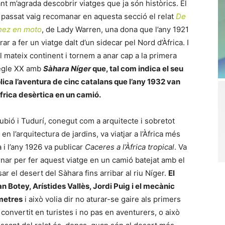
ant m’agrada descobrir viatges que ja són històrics. El
y passat vaig recomanar en aquesta secció el relat
De
únez en moto
, de Lady Warren, una dona que l’any 1921
ar a fer un viatge dalt d’un sidecar pel Nord d’Àfrica. I
l mateix continent i tornem a anar cap a la primera
segle XX amb
Sàhara Níger
que, tal com indica el seu
plica l’aventura de cinc catalans que l’any 1932 van
Àfrica desèrtica en un camió.
ubió i Tudurí, conegut com a arquitecte i sobretot
 en l’arquitectura de jardins, va viatjar a l’Àfrica més
 i l’any 1926 va publicar
Caceres a l’Àfrica tropical
. Va
rnar per fer aquest viatge en un camió batejat amb el
ar el desert del Sàhara fins arribar al riu Níger.
El
 Botey, Arístides Vallès, Jordi Puig i el mecànic
òmetres
i això volia dir no aturar-se gaire als primers
convertit en turistes i no pas en aventurers, o això