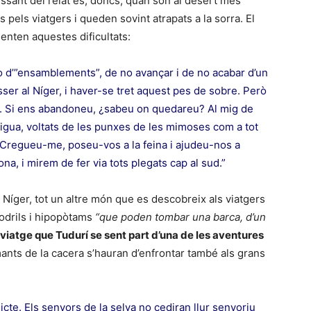
ressant del relat és, doncs, quan són al desert més
 pels viatgers i queden sovint atrapats a la sorra. El
senten aquestes dificultats:
o d’”ensamblements”, de no avançar i de no acabar d’un
sser al Níger, i haver-se tret aquest pes de sobre. Però
ar. Si ens abandoneu, ¿sabeu on quedareu? Al mig de
igua, voltats de les punxes de les mimoses com a tot
 Cregueu-me, poseu-vos a la feina i ajudeu-nos a
na, i mirem de fer via tots plegats cap al sud.”
riu Níger, tot un altre món que es descobreix als viatgers
odrils i hipopòtams
“que poden tombar una barca, d’un
 viatge que Tudurí se sent part d’una de les aventures
 amants de la cacera s’hauran d’enfrontar també als grans
cte. Els senyors de la selva no cediran llur senyoriu