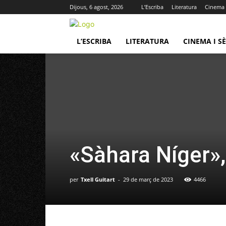
Dijous, 6 agost, 2026
L’Escriba
Literatura
Cinema i
L’ESCRIBA
LITERATURA
CINEMA I SÈ
«Sàhara Níger»,
per
Txell Guitart
-
29 de març de 2023
4466