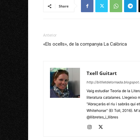
Share
Anterior
«Els ocells», de la companyia La Calòrica
Txell Guitart
http://bitlletdetornada.blogspot
Vaig estudiar Teoria de la Lite
literatura catalanes. Llegeixo m
"Abraçaràs el riu i sabràs qui 
Whitehorse" (El Toll, 2016). M
@llibretes_i_llibres