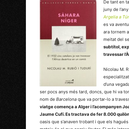
De tant en t
juny de l’an
Argelia a T
es va aventur
ara tornem a
meitat del 
subtítol, ex
travessar l’
Nicolau M. R
especialitzat
d’una vegada
ser pocs anys més tard, doncs, que hi va to
nom de
Barcelona
que va portar-lo a travess
viatge comença a Alger i l’acompanyen Joan
Jaume Cufí. Es tractava de fer 8.000 quil
oasis que s’anaven trobant i que els hagués 