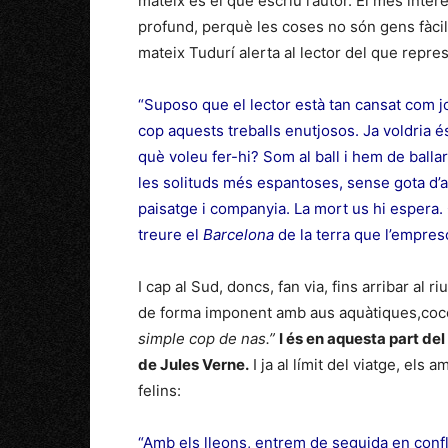
mateix és el que escriu l’autor. El més inte
profund, perquè les coses no són gens fàcils
mateix Tudurí alerta al lector del que repre
“Suposo que el lector està tan cansat com j
cop aquests treballs enutjosos. Ja voldria é
què voleu fer-hi? Som al ball i hem de ball
les solituds més espantoses, sense gota d’a
paisatge i companyia. La mort us hi espera.
treure el
Barcelona
de la terra que l’empreso
I cap al Sud, doncs, fan via, fins arribar al 
de forma imponent amb aus aquàtiques,coc
simple cop de nas.”
I és en aquesta part del
de Jules Verne.
I ja al límit del viatge, els
felins:
“Amb els lleons, entrem de seguida en confli