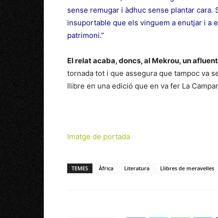
sense remugar i àdhuc sense plantar cara. Só
insuportable que els vinguem a enutjar i a e
patrimoni.”
El relat acaba, doncs, al Mekrou, un afluent
tornada tot i que assegura que tampoc va se
llibre en una edició que en va fer La Campana
Imatge de portada
TEMES
Àfrica
Literatura
Llibres de meravelles