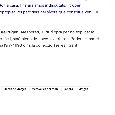
n a casa, fins ara amos indisputats, i troben
xpropiar-los part dels herbívors que constitueixen llur
 del Níger.
Aleshores, Tudurí opta per no explicar la
r fàcil, sinó plena de noves aventures. Podeu trobar el
 l’any 1993 dins la col·lecció Terres i Gent.
llibres de viatges
Meravelles del món
Sàhara
viatges