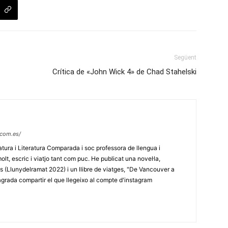
Següent
Crítica de «John Wick 4» de Chad Stahelski
.com.es/
ratura i Literatura Comparada i soc professora de llengua i
olt, escric i viatjo tant com puc. He publicat una novel·la,
ets (Llunydelramat 2022) i un llibre de viatges, "De Vancouver a
'agrada compartir el que llegeixo al compte d'instagram