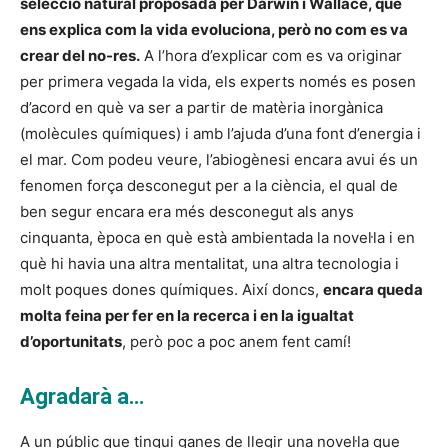
selecció natural proposada per Darwin i Wallace, que
ens explica com la vida evoluciona, però no com es va
crear del no-res.
A l’hora d’explicar com es va originar
per primera vegada la vida, els experts només es posen
d’acord en què va ser a partir de matèria inorgànica
(molècules químiques) i amb l’ajuda d’una font d’energia i
el mar. Com podeu veure, l’abiogènesi encara avui és un
fenomen força desconegut per a la ciència, el qual de
ben segur encara era més desconegut als anys
cinquanta, època en què està ambientada la novel·la i en
què hi havia una altra mentalitat, una altra tecnologia i
molt poques dones químiques. Així doncs,
encara queda
molta feina per fer en la recerca i en la igualtat
d’oportunitats
, però poc a poc anem fent camí!
Agradarà a…
A un públic que tingui ganes de llegir una novel·la que