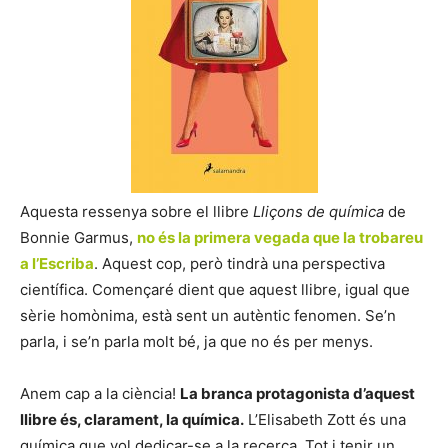
Aquesta ressenya sobre el llibre
Lliçons de química
de
Bonnie Garmus,
no és la primera vegada que la trobareu
a l’Escriba
. Aquest cop, però tindrà una perspectiva
científica. Començaré dient que aquest llibre, igual que
sèrie homònima, està sent un autèntic fenomen. Se’n
parla, i se’n parla molt bé, ja que no és per menys.
Anem cap a la ciència!
La branca protagonista d’aquest
llibre és, clarament, la química.
L’Elisabeth Zott és una
química que vol dedicar-se a la recerca. Tot i tenir un