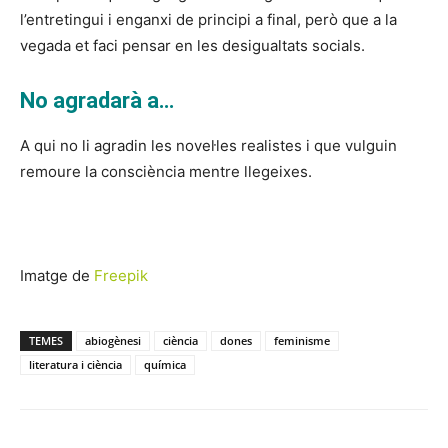
l’entretingui i enganxi de principi a final, però que a la
vegada et faci pensar en les desigualtats socials.
No agradarà a…
A qui no li agradin les novel·les realistes i que vulguin
remoure la consciència mentre llegeixes.
Imatge de
Freepik
TEMES
abiogènesi
ciència
dones
feminisme
literatura i ciència
química