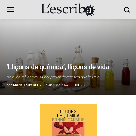
‘Lliçons de química’, lliçons de vida
No hi ha millor excusa per parlar de química que la VIDA!
per
Maria Torrents
-
1 d'abril de 2024
706