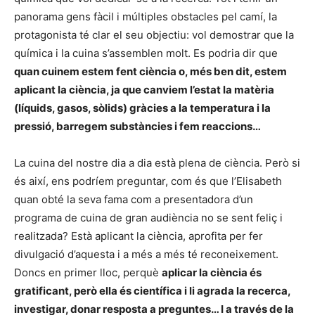
panorama gens fàcil i múltiples obstacles pel camí, la
protagonista té clar el seu objectiu: vol demostrar que la
química i la cuina s’assemblen molt. Es podria dir que
quan cuinem estem fent ciència o, més ben dit, estem
aplicant la ciència, ja que canviem l’estat la matèria
(líquids, gasos, sòlids) gràcies a la temperatura i la
pressió, barregem substàncies i fem reaccions…
La cuina del nostre dia a dia està plena de ciència. Però si
és així, ens podríem preguntar, com és que l’Elisabeth
quan obté la seva fama com a presentadora d’un
programa de cuina de gran audiència no se sent feliç i
realitzada? Està aplicant la ciència, aprofita per fer
divulgació d’aquesta i a més a més té reconeixement.
Doncs en primer lloc, perquè
aplicar la ciència és
gratificant, però ella és científica i li agrada la recerca,
investigar, donar resposta a preguntes… I a través de la