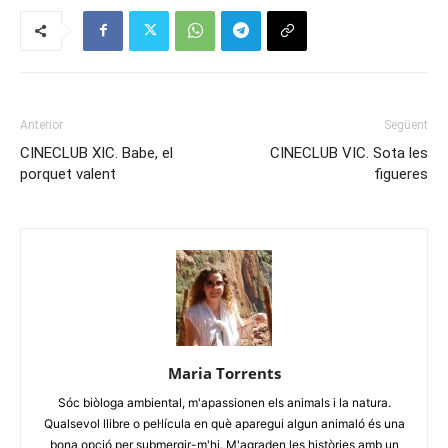
Anterior
Següent
CINECLUB XIC. Babe, el
CINECLUB VIC. Sota les
porquet valent
figueres
Maria Torrents
Sóc biòloga ambiental, m'apassionen els animals i la natura.
Qualsevol llibre o pel·lícula en què aparegui algun animaló és una
bona opció per submergir-m'hi. M'agraden les històries amb un