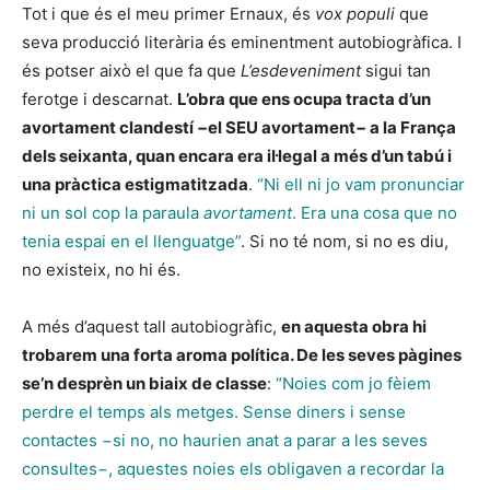
Tot i que és el meu primer Ernaux, és
vox populi
que
seva producció literària és eminentment autobiogràfica. I
és potser això el que fa que
L’esdeveniment
sigui tan
ferotge i descarnat.
L’obra que ens ocupa tracta d’un
avortament clandestí −el SEU avortament− a la França
dels seixanta, quan encara era il·legal a més d’un tabú i
una pràctica estigmatitzada
.
“Ni ell ni jo vam pronunciar
ni un sol cop la paraula
avortament
. Era una cosa que no
tenia espai en el llenguatge”
. Si no té nom, si no es diu,
no existeix, no hi és.
A més d’aquest tall autobiogràfic,
en aquesta obra hi
trobarem una forta aroma política. De les seves pàgines
se’n desprèn un biaix de classe
:
“Noies com jo fèiem
perdre el temps als metges. Sense diners i sense
contactes −si no, no haurien anat a parar a les seves
consultes−, aquestes noies els obligaven a recordar la