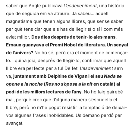
saber que Angle publicava
L’esdeveniment
, una història
que de seguida em va atraure. Ja sabeu… aquell
magnetisme que tenen alguns llibres, que sense saber
per què tens clar que els has de llegir sí o sí i com més
aviat millor.
Dos dies després de tenir-lo ales mans,
Ernaux guanyava el Premi Nobel de literatura. Un senyal
de l’univers?
No ho sé, però era el moment de començar-
lo. I quina joia, després de llegir-lo, confirmar que aquell
llibre era perfecte per a tu! De fet,
L’esdeveniment
se’n
va,
juntament amb Delphine de Vigan i el seu
Nada se
opone a la noche
(
Res no s’oposa a la nit
en català) al
podi de les millors lectures de l’any.
No ho faig gairebé
mai, perquè crec que d’alguna manera s’esbudella el
llibre, però no m’he pogut resistir la temptació de deixar-
vos algunes frases inoblidables. Us demano perdó per
avançat.