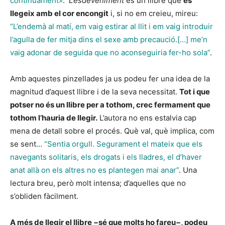
contínuament»
.
L’esdeveniment
és un llibre que
es
llegeix amb el cor encongit
i, si no em creieu, mireu:
“L’endemà al matí, em vaig estirar al llit i em vaig introduir
l’agulla de fer mitja dins el sexe amb precaució.[…] me’n
vaig adonar de seguida que no aconseguiria fer-ho sola”
.
Amb aquestes pinzellades ja us podeu fer una idea de la
magnitud d’aquest llibre i de la seva necessitat.
Tot i que
potser no és un llibre per a tothom, crec fermament que
tothom l’hauria de llegir.
L’autora no ens estalvia cap
mena de detall sobre el procés. Què val, què implica, com
se sent…
“Sentia orgull. Segurament el mateix que els
navegants solitaris, els drogats i els lladres, el d’haver
anat allà on els altres no es plantegen mai anar”
. Una
lectura breu, però molt intensa; d’aquelles que no
s’obliden fàcilment.
A més de llegir el llibre −sé que molts ho fareu−, podeu