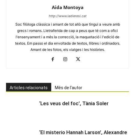
Aida Montoya
http://www.ladieresi.cat
Soc filòloga clàssica i amant de tot allò que tingui a veure amb
grecs i romans. Lletraferida de cap a peus que té com a ofici
l'ensenyament i a més la correcció, la maquetació i l'edició de
textos. Em passo el dia envoltada de textos, llibres i ordinadors.
Amant de les fotos, els viatges i les històries.
Articles relacionats
Més de l'autor
‘Les veus del foc’, Tània Soler
‘El misterio Hannah Larson’, Alexandre