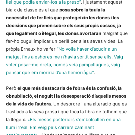
llei que podia enviar-los a la presó”
. I justament aquest
biaix de classe és el que
posa sobre la taula la
necessitat de fer lleis que protegeixin les dones i les
decisions que prenen sobre els seus propis cossos, ja
que legalment o il·legal, les dones avortaran
malgrat que
fer-ho pugui implicar un perill per a les seves vides. La
pròpia Ernaux ho va fer
“No volia haver d’acudir a un
metge, fins aleshores me n’havia sortit sense ells. Vaig
voler posar-me dreta, només veia pampallugues, vaig
pensar que em moriria d’una hemorràgia”
.
Però
el que més destacaria de l’obra és la confusió, la
obnubilació, el neguit i la desesperació d’aquells mesos
de la vida de l’autora
. Un desordre i una alteració que es
trasllada a la seva prosa i que toca la fibra de tothom que
la llegeix:
«Els mesos posteriors s’embolcallen en una
llum irreal. Em veig pels carrers caminant