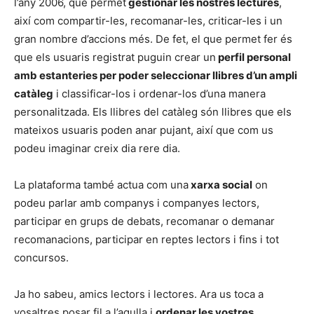
l’any 2006, que permet
gestionar les nostres lectures
,
així com compartir-les, recomanar-les, criticar-les i un
gran nombre d’accions més. De fet, el que permet fer és
que els usuaris registrat puguin crear un
perfil personal
amb estanteries per poder seleccionar llibres d’un ampli
catàleg
i classificar-los i ordenar-los d’una manera
personalitzada. Els llibres del catàleg són llibres que els
mateixos usuaris poden anar pujant, així que com us
podeu imaginar creix dia rere dia.
La plataforma també actua com una
xarxa social
on
podeu parlar amb companys i companyes lectors,
participar en grups de debats, recomanar o demanar
recomanacions, participar en reptes lectors i fins i tot
concursos.
Ja ho sabeu, amics lectors i lectores. Ara us toca a
vosaltres posar fil a l’agulla i
ordenar les vostres