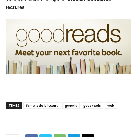
lectures
.
TEMES
foment de la lectura
genèric
goodreads
web