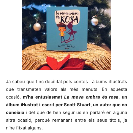
Ja sabeu que tinc debilitat pels contes i àlbums il·lustrats
que transmeten valors als més menuts. En aquesta
ocasió,
m’ha entusiasmat
La meva ombra és rosa
, un
àlbum il·lustrat i escrit per Scott Stuart, un autor que no
coneixia
i del que de ben segur us en parlaré en alguna
altra ocasió, perquè remanant entre els seus títols, ja
n’he fitxat alguns.