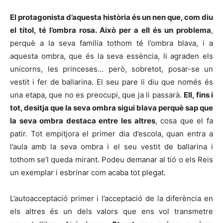
El protagonista d’aquesta història és un nen que, com diu
el títol, té l’ombra rosa. Això per a ell és un problema
,
perquè a la seva família tothom té l’ombra blava, i a
aquesta ombra, que és la seva essència, li agraden els
unicorns, les princeses… però, sobretot, posar-se un
vestit i fer de ballarina. El seu pare li diu que només és
una etapa, que no es preocupi, que ja li passarà.
Ell, fins i
tot, desitja que la seva ombra sigui blava perquè sap que
la seva ombra destaca entre les altres
, cosa que el fa
patir. Tot empitjora el primer dia d’escola, quan entra a
l’aula amb la seva ombra i el seu vestit de ballarina i
tothom se’l queda mirant. Podeu demanar al tió o els Reis
un exemplar i esbrinar com acaba tot plegat.
L’autoacceptació primer i l’acceptació de la diferència en
els altres és un dels valors que ens vol transmetre