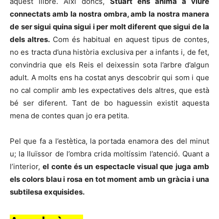
aquest llibre. Així doncs,
Stuart ens anima a viure
connectats amb la nostra ombra, amb la nostra manera
de ser sigui quina sigui i per molt diferent que sigui de la
dels altres.
Com és habitual en aquest tipus de contes,
no es tracta d’una història exclusiva per a infants i, de fet,
convindria que els Reis el deixessin sota l’arbre d’algun
adult. A molts ens ha costat anys descobrir qui som i que
no cal complir amb les expectatives dels altres, que està
bé ser diferent. Tant de bo haguessin existit aquesta
mena de contes quan jo era petita.
Pel que fa a l’estètica, la portada enamora des del minut
u; la lluïssor de l’ombra crida moltíssim l’atenció. Quant a
l’interior,
el conte és un espectacle visual que juga amb
els colors blau i rosa en tot moment amb un gràcia i una
subtilesa exquisides.