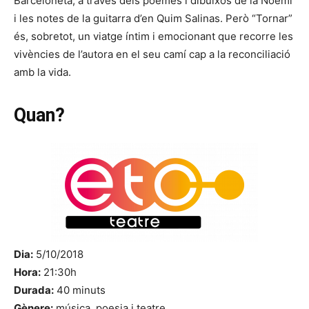
Barceloneta, a través dels poemes i dibuixos de la Noemí
i les notes de la guitarra d’en Quim Salinas. Però “Tornar”
és, sobretot, un viatge íntim i emocionant que recorre les
vivències de l’autora en el seu camí cap a la reconciliació
amb la vida.
Quan?
Dia:
5/10/2018
Hora:
21:30h
Durada:
40 minuts
Gènere:
música, poesia i teatre