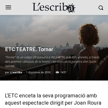
ETC TEATRE. Tornar
“Tornar” és un viatge d’Essaouira a Vic, i de Vic a la Barceloneta, a través
dels poemes i dibuixos de la Noemí i les notes de la guitarra d’en Quim
Salinas.
per
L'escriba
-
1 d'octubre de 2018
1437
L’ETC enceta la seva programació amb
aquest espectacle dirigit per Joan Roura