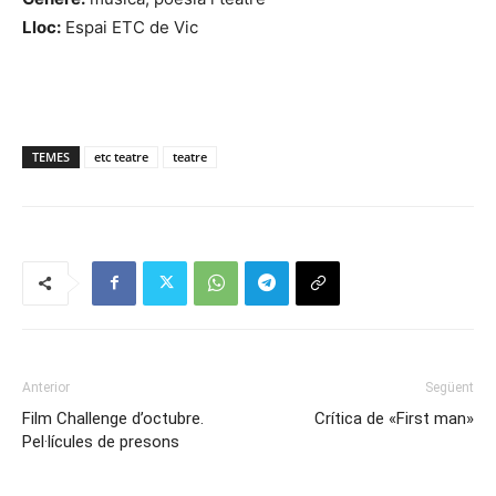
Lloc:
Espai ETC de Vic
TEMES
etc teatre
teatre
Anterior
Següent
Film Challenge d’octubre.
Crítica de «First man»
Pel·lícules de presons