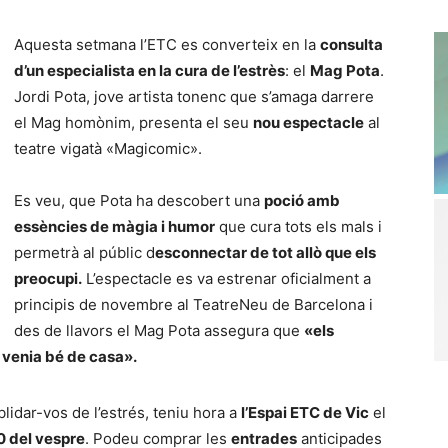
Aquesta setmana l’ETC es converteix en la
consulta
d’un especialista en la cura de l’estrès
: el
Mag Pota
.
Jordi Pota, jove artista tonenc que s’amaga darrere
el Mag homònim, presenta el seu
nou espectacle
al
teatre vigatà «Magicomic».
Es veu, que Pota ha descobert una
poció amb
essències de màgia i humor
que cura tots els mals i
permetrà al públic d
esconnectar de tot allò que els
preocupi.
L’espectacle es va estrenar oficialment a
principis de novembre al TeatreNeu de Barcelona i
des de llavors el Mag Pota assegura que
«els
a venia bé de casa».
blidar-vos de l’estrés, teniu hora a
l’Espai ETC de Vic
el
0 del vespre
. Podeu comprar les
entrades
anticipades