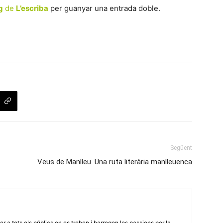
g
de
L’escriba
per guanyar una entrada doble.
Següent
Veus de Manlleu. Una ruta literària manlleuenca
er a tots els públics on es troben i barregen les passions per la