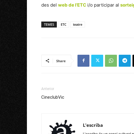
des del
web de l’ETC
i/o participar al
sortei
TEMES
ETC
teatre
Share
Anterior
CineclubVic
L'escriba
L'escriba és un espai cultural p