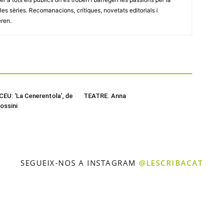
 i les sèries. Recomanacions, crítiques, novetats editorials i
eren.
EU: ‘La Cenerentola’, de
TEATRE. Anna
ossini
SEGUEIX-NOS A INSTAGRAM
@LESCRIBACAT