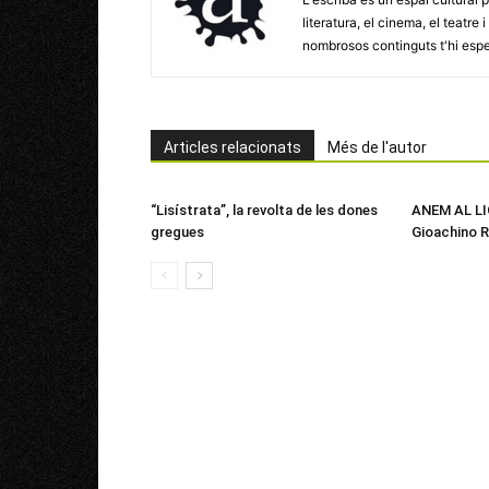
literatura, el cinema, el teatre
nombrosos continguts t'hi esp
Articles relacionats
Més de l'autor
“Lisístrata”, la revolta de les dones
ANEM AL LIC
gregues
Gioachino R