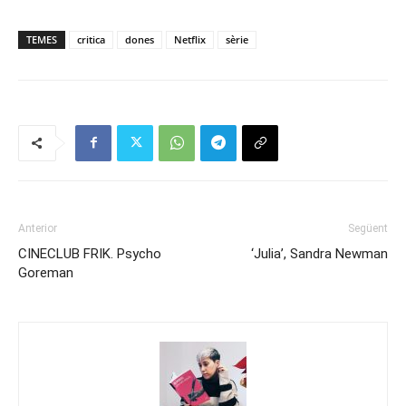
TEMES
critica
dones
Netflix
sèrie
Anterior
Següent
CINECLUB FRIK. Psycho
‘Julia’, Sandra Newman
Goreman