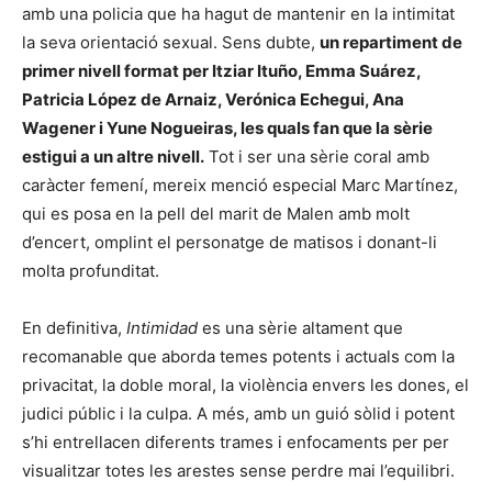
amb una policia que ha hagut de mantenir en la intimitat
la seva orientació sexual. Sens dubte,
un repartiment de
primer nivell format per Itziar Ituño, Emma Suárez,
Patricia López de Arnaiz, Verónica Echegui, Ana
Wagener i Yune Nogueiras, les quals fan que la sèrie
estigui a un altre nivell.
Tot i ser una sèrie coral amb
caràcter femení, mereix menció especial Marc Martínez,
qui es posa en la pell del marit de Malen amb molt
d’encert, omplint el personatge de matisos i donant-li
molta profunditat.
En definitiva,
Intimidad
es una sèrie altament que
recomanable que aborda temes potents i actuals com la
privacitat, la doble moral, la violència envers les dones, el
judici públic i la culpa. A més, amb un guió sòlid i potent
s’hi entrellacen diferents trames i enfocaments per per
visualitzar totes les arestes sense perdre mai l’equilibri.