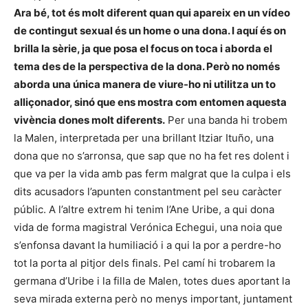
Ara bé, tot és molt diferent quan qui apareix en un vídeo
de contingut sexual és un home o una dona. I aquí és on
brilla la sèrie, ja que posa el focus on toca i aborda el
tema des de la perspectiva de la dona. Però no només
aborda una única manera de viure-ho ni utilitza un to
alliçonador, sinó que ens mostra com entomen aquesta
vivència dones molt diferents.
Per una banda hi trobem
la Malen, interpretada per una brillant Itziar Ituño, una
dona que no s’arronsa, que sap que no ha fet res dolent i
que va per la vida amb pas ferm malgrat que la culpa i els
dits acusadors l’apunten constantment pel seu caràcter
públic. A l’altre extrem hi tenim l’Ane Uribe, a qui dona
vida de forma magistral Verónica Echegui, una noia que
s’enfonsa davant la humiliació i a qui la por a perdre-ho
tot la porta al pitjor dels finals. Pel camí hi trobarem la
germana d’Uribe i la filla de Malen, totes dues aportant la
seva mirada externa però no menys important, juntament