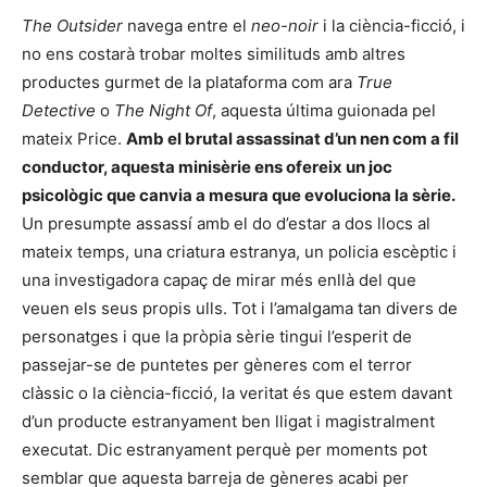
The Outsider
navega entre el
neo-noir
i la ciència-ficció, i
no ens costarà trobar moltes similituds amb altres
productes gurmet de la plataforma com ara
True
Detective
o
The Night Of
, aquesta última guionada pel
mateix Price.
Amb el brutal assassinat d’un nen com a fil
conductor, aquesta minisèrie ens ofereix un joc
psicològic que canvia a mesura que evoluciona la sèrie.
Un presumpte assassí amb el do d’estar a dos llocs al
mateix temps, una criatura estranya, un policia escèptic i
una investigadora capaç de mirar més enllà del que
veuen els seus propis ulls. Tot i l’amalgama tan divers de
personatges i que la pròpia sèrie tingui l’esperit de
passejar-se de puntetes per gèneres com el terror
clàssic o la ciència-ficció, la veritat és que estem davant
d’un producte estranyament ben lligat i magistralment
executat. Dic estranyament perquè per moments pot
semblar que aquesta barreja de gèneres acabi per