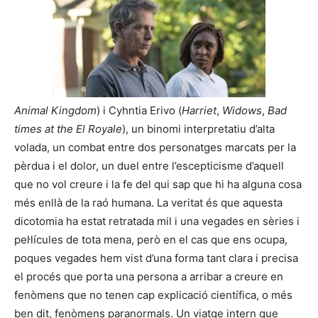
Animal Kingdom
) i Cyhntia Erivo (
Harriet
,
Widows
,
Bad
times at the El Royale
), un binomi interpretatiu d’alta
volada, un combat entre dos personatges marcats per la
pèrdua i el dolor, un duel entre l’escepticisme d’aquell
que no vol creure i la fe del qui sap que hi ha alguna cosa
més enllà de la raó humana. La veritat és que aquesta
dicotomia ha estat retratada mil i una vegades en sèries i
pel·lícules de tota mena, però en el cas que ens ocupa,
poques vegades hem vist d’una forma tant clara i precisa
el procés que porta una persona a arribar a creure en
fenòmens que no tenen cap explicació científica, o més
ben dit, fenòmens paranormals. Un viatge intern que