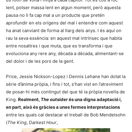
lent, potser massa lent en algun moment, però aquesta
pausa no li fa cap mal a un producte que pretén
aprofundir en els orígens del mal i entendre com aquest
ha anat canviant de forma al llarg dels anys. I és aquí on
rau la seva essència: en aquest mal intrínsec que habita
entre nosaltres i que muta, que es transforma i que
evoluciona any rere any, dècada a dècada, alimentant-se
del dolor i de les pors de la gent.
Price, Jessie Nickson-Lopez i Dennis Lehane han dotat la
sèrie d’ànima pròpia, i fins i tot, s’han vist en l’atreviment
de posar-hi més contingut del que té la pròpia novel·la de
King.
Realment,
The outsider
és una digna adaptació i,
en part, això és gràcies a unes fermes interpretacions
entre les quals cal destacar el treball de Bob Mendelsohn
(
The King
,
Darkest Hour
,