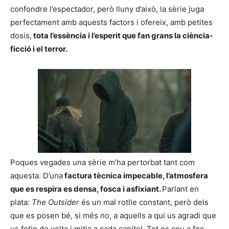
confondre l’espectador, però lluny d’això, la sèrie juga
perfectament amb aquests factors i ofereix, amb petites
dosis,
tota l’essència i l’esperit que fan grans la ciència-
ficció i el terror.
Poques vegades una sèrie m’ha pertorbat tant com
aquesta. D’una
factura tècnica impecable, l’atmosfera
que es respira es densa, fosca i asfixiant.
Parlant en
plata:
The Outsider
és un mal rotlle constant, però dels
que es posen bé, si més no, a aquells a qui us agradi que
us fotin de volta i mitja a cada capítol. Tot es cou a foc