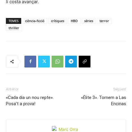
li costa avançar.
TEMES
ciència-ficció
crítiques
HBO
sèries
terror
thriller
Anterior
Següent
«Cada dia un nou repte».
«Élite 3». Tornem a Las
Posa’t a prova!
Encinas