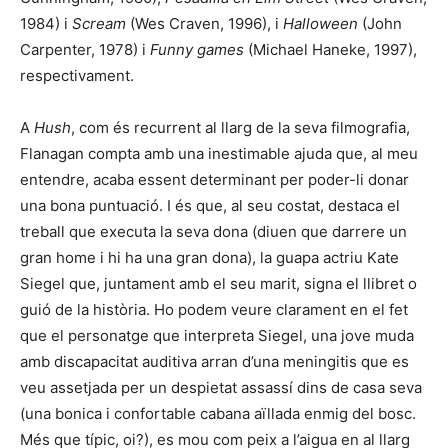
1984) i
Scream
(Wes Craven, 1996), i
Halloween
(John
Carpenter, 1978) i
Funny games
(Michael Haneke, 1997),
respectivament.
A
Hush
, com és recurrent al llarg de la seva filmografia,
Flanagan compta amb una inestimable ajuda que, al meu
entendre, acaba essent determinant per poder-li donar
una bona puntuació. I és que, al seu costat, destaca el
treball que executa la seva dona (diuen que darrere un
gran home i hi ha una gran dona), la guapa actriu
Kate
Siegel
que, juntament amb el seu marit, signa el llibret o
guió de la història. Ho podem veure clarament en el fet
que el personatge que interpreta Siegel, una jove muda
amb discapacitat auditiva arran d’una meningitis que es
veu assetjada per un despietat assassí dins de casa seva
(una bonica i confortable cabana aïllada enmig del bosc.
Més que típic, oi?), es mou com peix a l’aigua en al llarg