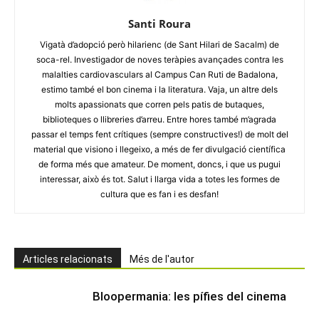
Santi Roura
Vigatà d’adopció però hilarienc (de Sant Hilari de Sacalm) de
soca-rel. Investigador de noves teràpies avançades contra les
malalties cardiovasculars al Campus Can Ruti de Badalona,
estimo també el bon cinema i la literatura. Vaja, un altre dels
molts apassionats que corren pels patis de butaques,
biblioteques o llibreries d’arreu. Entre hores també m’agrada
passar el temps fent crítiques (sempre constructives!) de molt del
material que visiono i llegeixo, a més de fer divulgació científica
de forma més que amateur. De moment, doncs, i que us pugui
interessar, això és tot. Salut i llarga vida a totes les formes de
cultura que es fan i es desfan!
Articles relacionats
Més de l'autor
Bloopermania: les pífies del cinema