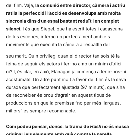
del film. Vaja,
la comunió entre director, càmera i actriu
ratlla la perfecció i l’acció es desenvolupa amb molta
sincronia dins d’un espai bastant reduït i en complet
silenci.
I és que Siegel, que ha escrit totes i cadascuna
de les escenes, interactua perfectament amb els
moviments que executa la càmera a l’espatlla del
seu marit. Quin privilegi quan el director tan sols té la
feina de seguir els actors i fer-ho amb un mínim d’ofici,
oi? I, és clar, en això, Flanagan ja comença a tenir-nos-hi
acostumats. Un altre punt molt a favor del film és la seva
durada que perfectament ajustada (97 minuts), que s’ha
de reconèixer és prou d’agrair en aquest tipus de
produccions en què la premissa “no per més llargues,
millors” és sempre recomanable.
Com podeu pensar, doncs, la trama de
Hush
no és massa
original i els elements amb què compta la parella