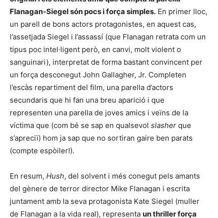
Flanagan-Siegel són pocs i força simples.
En primer ll
oc,
un parell de bons actors protagonistes, en aquest cas,
l’assetjada Siegel i l’assassí (que Flanagan retrata com un
tipus poc intel∙ligent però, en canvi, molt violent o
sanguinari), interpretat de forma bastant convincent per
un força desconegut John Gallagher, Jr. Completen
l’escàs repartiment del film, una parella d’actors
secundaris que hi fan una breu aparició i que
representen una parella de joves amics i veïns de la
víctima que (com bé se sap en qualsevol
slasher
que
s’apreciï) hom ja sap que no sortiran gaire ben parats
(compte espòiler!).
En resum,
Hush
, del solvent i més conegut pels amants
del gènere de terror director Mike Flanagan i escrita
juntament amb la seva protagonista Kate Siegel (muller
de Flanagan a la vida real), representa
un thriller força