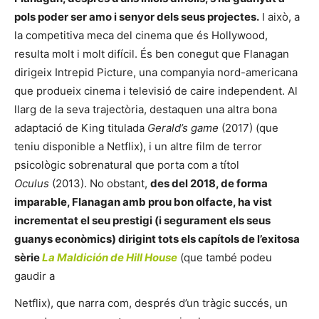
pols poder ser amo i senyor dels seus projectes.
I això, a
la competitiva meca del cinema que és Hollywood,
resulta molt i molt difícil. És ben conegut que Flanagan
dirigeix
Intrepid Picture, una companyia nord-americana
que produeix cinema i televisió de caire independent. Al
llarg de la seva trajectòria, destaquen una altra bona
adaptació de King titulada
Gerald’s game
(2017) (que
teniu disponible a Netflix), i un altre film de terror
psicològic sobrenatural que porta com a títol
Oculus
(2013). No obstant,
des del 2018, de forma
imparable, Flanagan amb prou bon olfacte, ha vist
incrementat el seu prestigi (i segurament els seus
guanys econòmics) dirigint tots els capítols de l’exitosa
sèrie
La Maldición de Hill House
(que també podeu
gaudir a
Netflix
), que narra com, després d’un tràgic succés, un