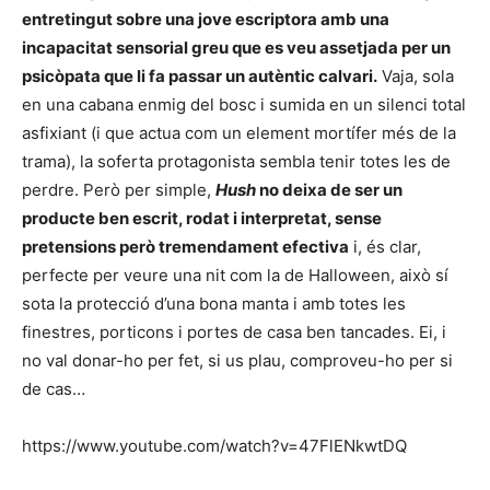
entretingut sobre una jove escriptora amb una
incapacitat sensorial greu que es veu assetjada per un
psicòpata que li fa passar un autèntic calvari.
Vaja, sola
en una cabana enmig del bosc i sumida en un silenci total
asfixiant (i que actua com un element mortífer més de la
trama), la soferta protagonista sembla tenir totes les de
perdre. Però per simple,
Hush
no deixa de ser un
producte ben escrit, rodat i interpretat, sense
pretensions però tremendament efectiva
i, és clar,
perfecte per veure una nit com la de Halloween, això sí
sota la protecció d’una bona manta i amb totes les
finestres, porticons i portes de casa ben tancades. Ei, i
no val donar-ho per fet, si us plau, comproveu-ho per si
de cas…
https://www.youtube.com/watch?v=47FlENkwtDQ