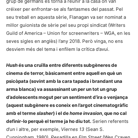
grup de germans es torna a reunir a la casa on van
créixer per enfrontar-se als fantasmes del passat. Pel
seu treball en aquesta sèrie, Flanagan va ser nominat a
millor guionista de sèrie pel seu propi sindicat (Writers
Guild of America – Union for screenwriters – WGA, en les
seves sigles en anglès) l’any 2018. Però vinga, no ens
desviem més del tema i enfilem la crítica d’avui.
Hush
és una cruïlla entre diferents subgèneres de
cinema de terror, bàsicament entre aquell en què un
psicòpata (sovint amb la cara tapada i brandant una
arma blanca) va assassinant un per un tot un grup
d’adolescents mogut per un sentiment d’ira o venjança
(aquest subgènere es coneix en l’argot cinematogràfic
amb el terme
slasher
) i el de
home invasion
, que no cal
definir-lo perquè el terme ja ho diu tot.
Serien referents
d’un i altre, per exemple,
Viernes 13
(Sean S.
Cunningham, 1980),
Pesadilla en Elm Street
(Wes Craven,