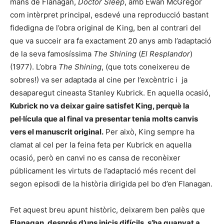
mans de Flanagan,
Doctor Sleep
, amb Ewan McGregor
com intèrpret principal, esdevé una reproducció bastant
fidedigna de l’obra original de King, ben al contrari del
que va succeir ara fa exactament 20 anys amb l’adaptació
de la seva famosíssima
The Shining
(
El Resplandor
)
(1977). L’obra
The Shining
, (que tots coneixereu de
sobres!) va ser adaptada al cine per l’excèntric i ja
desaparegut cineasta
Stanley Kubrick
. En aquella ocasió,
Kubrick no va deixar gaire satisfet King, perquè la
pel∙lícula que al final va presentar tenia molts canvis
vers el manuscrit original.
Per això, King sempre ha
clamat al cel per la feina feta per Kubrick en aquella
ocasió, però en canvi no es cansa de reconèixer
públicament les virtuts de l’adaptació més recent del
segon episodi de la història dirigida pel bo d’en Flanagan.
Fet aquest breu apunt històric, deixarem ben palès que
Flanagan, després d’uns inicis difícils, s’ha guanyat a