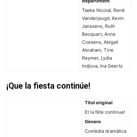
Repartiment
Taeke Nicolaï, René
Vanderjeugd, Kevin
Janssens, Ruth
Becquart, Anne
Coesens, Abigail
Abraham, Tine
Reymer, Lydia
Indjova, Ina Geerts
¡Que la fiesta continúe!
Títol original
Et la fête continue!
Gènere
Comèdia dramàtica