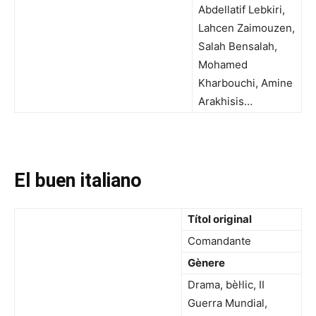
Abdellatif Lebkiri,
Lahcen Zaimouzen,
Salah Bensalah,
Mohamed
Kharbouchi, Amine
Arakhisis…
El buen italiano
Títol original
Comandante
Gènere
Drama, bèl·lic, II
Guerra Mundial,