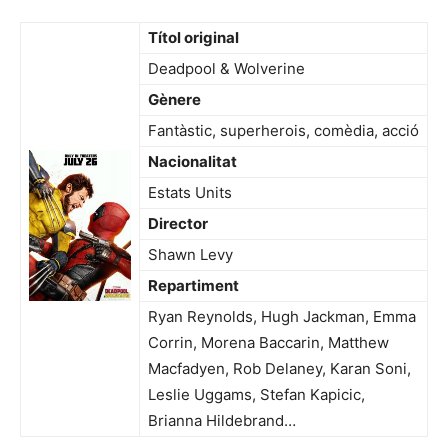
Títol original
Deadpool & Wolverine
Gènere
Fantàstic, superherois, comèdia, acció
Nacionalitat
Estats Units
Director
Shawn Levy
Repartiment
Ryan Reynolds, Hugh Jackman, Emma
Corrin, Morena Baccarin, Matthew
Macfadyen, Rob Delaney, Karan Soni,
Leslie Uggams, Stefan Kapicic,
Brianna Hildebrand…