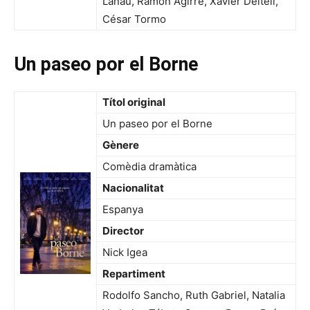
Lanau, Ramón Agirre, Xavier Deltell,
César Tormo
Un paseo por el Borne
Títol original
Un paseo por el Borne
Gènere
Comèdia dramàtica
Nacionalitat
Espanya
Director
Nick Igea
Repartiment
Rodolfo Sancho, Ruth Gabriel, Natalia