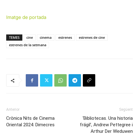
Imatge de portada
TEMES
cine
cinema
estrenes
estrenes de cine
estrenes de la setmana
Anterior
Següent
Crònica Nits de Cinema
‘Bibliotecas. Una historia
Oriental 2024: Dimecres
frágil’, Andrew Pettegree i
Arthur Der Weduwen