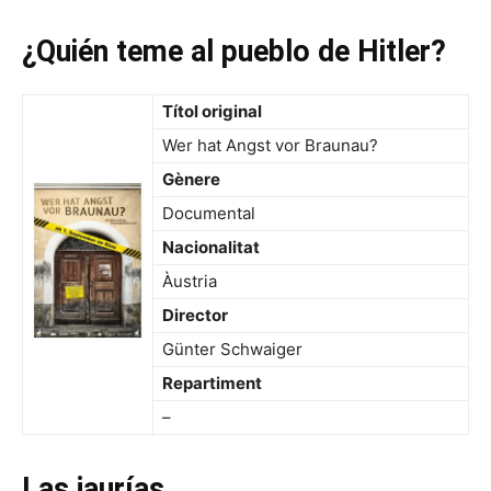
¿Quién teme al pueblo de Hitler?
Títol original
Wer hat Angst vor Braunau?
Gènere
Documental
Nacionalitat
Àustria
Director
Günter Schwaiger
Repartiment
–
Las jaurías