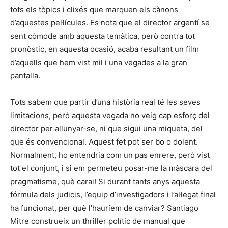
tots els tòpics i clixés que marquen els cànons
d’aquestes pel·lícules. Es nota que el director argentí se
sent còmode amb aquesta temàtica, però contra tot
pronòstic, en aquesta ocasió, acaba resultant un film
d’aquells que hem vist mil i una vegades a la gran
pantalla.
Tots sabem que partir d’una història real té les seves
limitacions, però aquesta vegada no veig cap esforç del
director per allunyar-se, ni que sigui una miqueta, del
que és convencional. Aquest fet pot ser bo o dolent.
Normalment, ho entendria com un pas enrere, però vist
tot el conjunt, i si em permeteu posar-me la màscara del
pragmatisme, què carai! Si durant tants anys aquesta
fórmula dels judicis, l’equip d’investigadors i l’al·legat final
ha funcionat, per què l’hauríem de canviar? Santiago
Mitre construeix un thriller polític de manual que