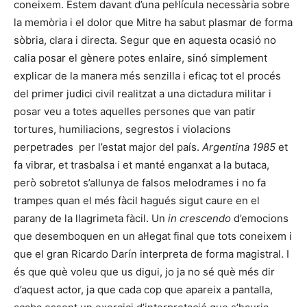
coneixem. Estem davant d’una pel·lícula necessària sobre
la memòria i el dolor que Mitre ha sabut plasmar de forma
sòbria, clara i directa. Segur que en aquesta ocasió no
calia posar el gènere potes enlaire, sinó simplement
explicar de la manera més senzilla i eficaç tot el procés
del primer judici civil realitzat a una dictadura militar i
posar veu a totes aquelles persones que van patir
tortures, humiliacions, segrestos i violacions
perpetrades per l’estat major del país.
Argentina 1985
et
fa vibrar, et trasbalsa i et manté enganxat a la butaca,
però sobretot s’allunya de falsos melodrames i no fa
trampes quan el més fàcil hagués sigut caure en el
parany de la llagrimeta fàcil. Un
in crescendo
d’emocions
que desemboquen en un al·legat final que tots coneixem i
que el gran Ricardo Darín interpreta de forma magistral. I
és que què voleu que us digui, jo ja no sé què més dir
d’aquest actor, ja que cada cop que apareix a pantalla,