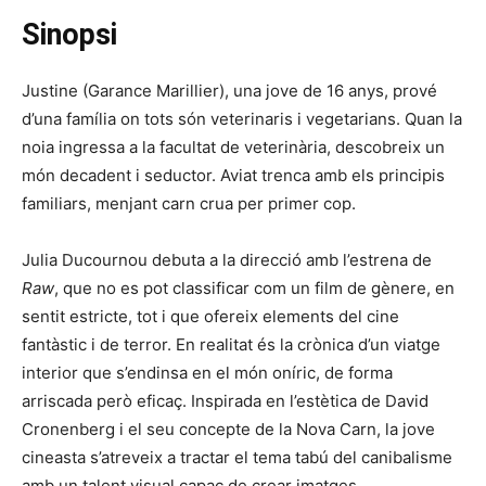
Sinopsi
Justine (Garance Marillier), una jove de 16 anys, prové
d’una família on tots són veterinaris i vegetarians. Quan la
noia ingressa a la facultat de veterinària, descobreix un
món decadent i seductor. Aviat trenca amb els principis
familiars, menjant carn crua per primer cop.
Julia Ducournou debuta a la direcció amb l’estrena de
Raw
, que no es pot classificar com un film de gènere, en
sentit estricte, tot i que ofereix elements del cine
fantàstic i de terror. En realitat és la crònica d’un viatge
interior que s’endinsa en el món oníric, de forma
arriscada però eficaç. Inspirada en l’estètica de David
Cronenberg i el seu concepte de la Nova Carn, la jove
cineasta s’atreveix a tractar el tema tabú del canibalisme
amb un talent visual capaç de crear imatges