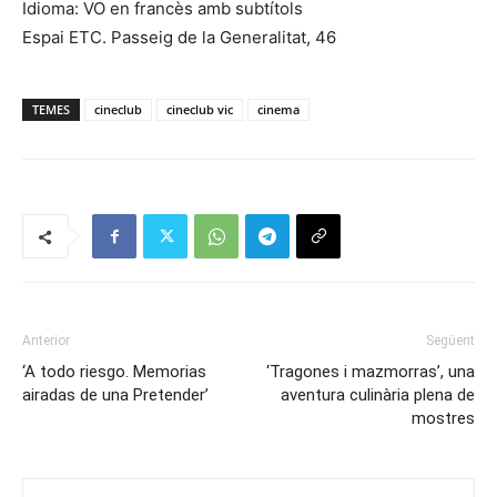
Idioma: VO en francès amb subtítols
Espai ETC. Passeig de la Generalitat, 46
TEMES
cineclub
cineclub vic
cinema
Anterior
Següent
‘A todo riesgo. Memorias
‘Tragones i mazmorras’, una
airadas de una Pretender’
aventura culinària plena de
mostres