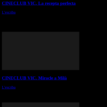
CINECLUB VIC. La recepta perfecta
L'escriba
-
12 d'abril de 2026
Louise Courvoisier // França, 2024 Fitxa tècnica Producció: Ex
Nihilo, France 3 Cinéma. Guió: Louise Courvoisier i Théo Abadie.
Fotografia: Elio Balezeaux. Música: Charles i Linda Courvoisier.
Muntatge: Sarah Grosset. Durada:...
CINECLUB VIC. Miracle a Milà
L'escriba
-
21 de març de 2026
Vittorio De Sica // Itàlia-1951 Fitxa tècnica Producció: Produzioni
De Sica. Guió: Cesare Zavattini i Vittorio De Sica a partir de la
novel·la de Cesare Zavattini. Fotografia: Aldo...