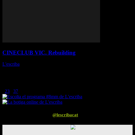
CINECLUB VIC. Rebuilding
L'escriba
-
15 de març de 2026
Max Walker-Silverman // Estats Units, 2025 Fitxa tècnica
Producció: Present Company, Cow Hip Films, Dead End Pictures.
Guió: Max Walker-Silverman. Fotografia: Alfonso Herrera Salcedo.
Música: Jake Xerxes Fussell, James...
1
2
3
...
37
Pàgina 1 de 37
Segueix-nos a Instagram
@lescribacat