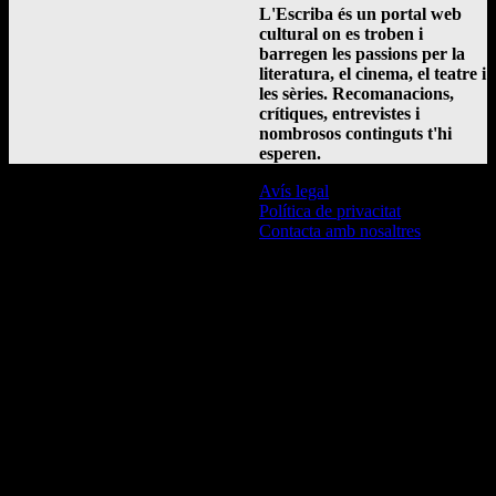
L'Escriba és un portal web
cultural on es troben i
barregen les passions per la
literatura, el cinema, el teatre i
les sèries. Recomanacions,
crítiques, entrevistes i
nombrosos continguts t'hi
esperen.
Avís legal
Política de privacitat
Contacta amb nosaltres
© L'Escriba 2016 -
2026