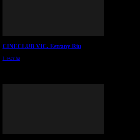
CINECLUB VIC. Estrany Riu
L'escriba
-
20 d'abril de 2026
Jaume Claret Muxart // Catalunya-Alemanya, 2025 Fitxa tècnica
Producció: 3Cat, Alma cinema, Filmin. Guió: Jaume Claret i
Meritxell Colell. Fotografia: Pablo Paloma. Música: Nika Son.
Muntatge: Maria Castan de Manuel,...