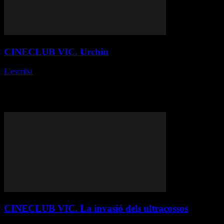
CINECLUB VIC. Urchin
L'escriba
-
17 de maig de 2026
Harris Dickinson // Regne Unit-2025 Fitxa tècnica Producció:
Devisio Pictures, Somesuch, BBC Film. Guió: Harris Dickinson.
Fotografia: Josée Deshaies. Música: Alan Myson. Muntatge: Rafael
Torres Calderón. Durada: 1 h 39 min. Idioma:...
CINECLUB VIC. La invasió dels ultracossos