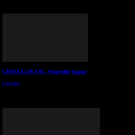
Fotografia: Barry Sonnenfeld. Muntatge: Robert Leighton. Durada:
1 h 35 min. Idioma: VO en...
CINECLUB VIC. Nouvelle Vague
L'escriba
-
24 de maig de 2026
Richard Linklater // França-Estats Units, 2025 Fitxa tècnica
Producció: ARP Sélection, Detour Filmproduction, Ciné+OCS.
Guió: Holly Gent, Vincent Palmo Jr, Michèle Pétin i Laetitia
Masson. Fotografia: David Chambille. Muntatge:...