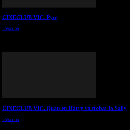
CINECLUB VIC. Pyre
L'escriba
-
14 de juny de 2026
Vinod Kapri // Índia, 2024 Fitxa tècnica Producció: Bhagirathi
Films. Guió: Vinod Kapri. Fotografia: Manas Bhattacharyya.
Música: Mychael Dann i Amritha Vaz. Muntatge: Patricia Rommel.
Durada: 1 h 51 min. Idioma: VO...
CINECLUB VIC. Quan en Harry va trobar la Sally
L'escriba
-
7 de juny de 2026
Rob Reiner // Estats Units, 1989 Fitxa tècnica Producció: Castle
Rock Entertainment, Nelson Entertainment. Guió: Nora Ephron.