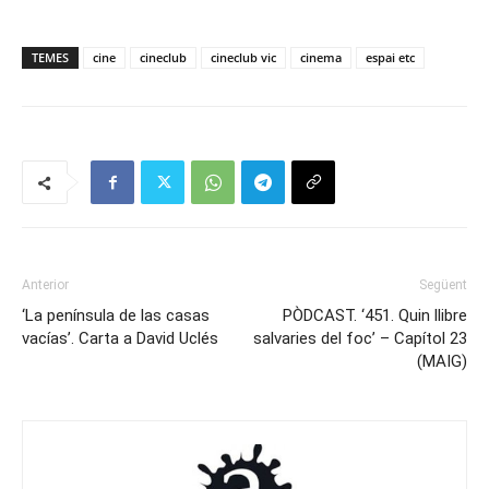
TEMES
cine
cineclub
cineclub vic
cinema
espai etc
Anterior
Següent
‘La península de las casas
PÒDCAST. ‘451. Quin llibre
vacías’. Carta a David Uclés
salvaries del foc’ – Capítol 23
(MAIG)