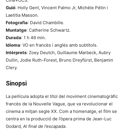
Ciné+OCS.
Guió
: Holly Gent, Vincent Palmo Jr, Michèle Pétin i
Laetitia Masson.
Fotografia
: David Chambille.
Muntatge
: Catherine Schwartz.
Durada
: 1 h 46 min.
Idioma
: VO en francès i anglès amb subtítols.
Intèrprets
: Zoey Deutch, Guillaume Marbeck, Aubry
Dullin, Jodie Ruth-Forest, Bruno Dreyfürst, Benjamin
Clery.
Sinopsi
La pel·lícula adopta el títol del moviment cinematogràfic
francès de la Nouvelle Vague, que va revolucionar el
cinema a mitjan segle XX. Com a homenatge, el film se
centra en la producció de l’òpera prima de Jean-Luc
Godard,
Al final de l’escapada
.