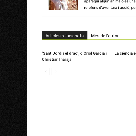
aparegui algun animaló és una
rerefons d'aventura i acció, per
Articles relacionats
Més de l'autor
‘Sant Jordi i el drac’, d’Oriol Garcia i
La ciència 
Christian Inaraja