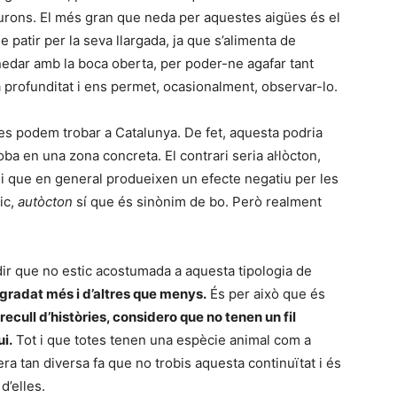
aurons. El més gran que neda per aquestes aigües és el
 patir per la seva llargada, ja que s’alimenta de
 nedar amb la boca oberta, per poder-ne agafar tant
profunditat i ens permet, ocasionalment, observar-lo.
es podem trobar a Catalunya. De fet, aquesta podria
oba en una zona concreta. El contrari seria al·lòcton,
a i que en general produeixen un efecte negatiu per les
ic,
autòcton
sí que és sinònim de bo. Però realment
ir que no estic acostumada a aquesta tipologia de
gradat més i d’altres que menys.
És per això que és
 recull d’històries, considero que no tenen un fil
i.
Tot i que totes tenen una espècie animal com a
ra tan diversa fa que no trobis aquesta continuïtat i és
d’elles.