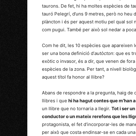
taurons. De fet, hi ha moltes espècies de t
tauró Pelegrí, d’uns 9 metres, però no heu de
plàncton i és per aquest motiu pel qual sol
com pugui. També per això sol nedar a poca 
Com he dit, les 10 espècies que apareixen l
ser una bona definició d’
autòcton
: que es tr
exòtic o invasor, és a dir, que venen de for
espècies de la zona. Per tant, a nivell biològ
aquest títol fa honor al llibre?
Abans de respondre a la pregunta, haig de d
llibres i que
hi ha hagut contes que m’han a
un llibre que no tornaria a llegir.
Tot i ser un
conductor o un mateix rerefons que les lligu
protagonista, el fet d’incorporar-les de mane
per això que costa endinsar-se en cada una 