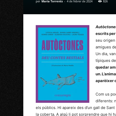
per
Maria Torrents
-
4 de febrer de 2024
826
Autòctone
escrits per
seu origen 
amigues de 
Un dia, van
típiques de
quedar amb 
un. L’anim
aparèixer 
Com us pod
diferents: 
els públics. Hi apareix des d’un gall de San
la coberta. A algú li pot sorprendre que hi h