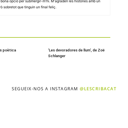
 bona opció per submergir-m'hi. M'agraden les històries amb un
ò sobretot que tinguin un final feliç.
és poètica
‘Les devoradores de llum’, de Zoë
Schlanger
SEGUEIX-NOS A INSTAGRAM
@LESCRIBACAT