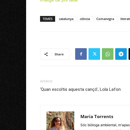
TEMES
catalunya
ciència
Comanegra
literat
Share
Anterior
‘Quan escoltis aquesta cançó’, Lola Lafon
Maria Torrents
Sóc biòloga ambiental, m'apassi