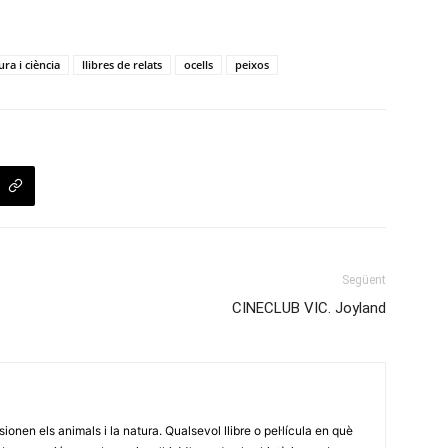
ura i ciència
llibres de relats
ocells
peixos
Següent
CINECLUB VIC. Joyland
onen els animals i la natura. Qualsevol llibre o pel·lícula en què