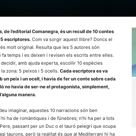
s
, de l’editorial Comanegra, és un recull de 10 contes
 5 escriptores.
Com va sorgir aquest llibre? Doncs el
és molt original. Resulta que les 5 autores són
fa temps i es deixen i revisen els escrits entre elles.
 decidir, amb ajuda experta, escollir 10 espècies
 la zona: 5 peixos i 5 ocells.
Cada escriptora es va
un peix i un ocell, i havia de fer un conte sobre cada
aló no havia de ser-ne el protagonista, simplement,
d’alguna manera.
eu imaginar, aquestes 10 narracions són ben
n’hi ha de romàntiques i de fúnebres; n’hi ha per a tots
t Pere, passant per un Duc o el tauró pelegrí que ocupa
agi taurons, però la realitat és que al Mediterrani hi ha