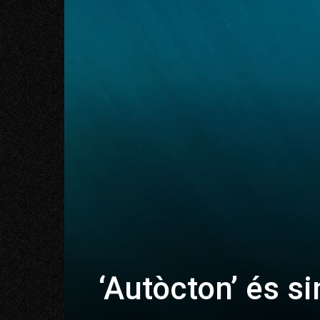
‘Autòcton’ és s