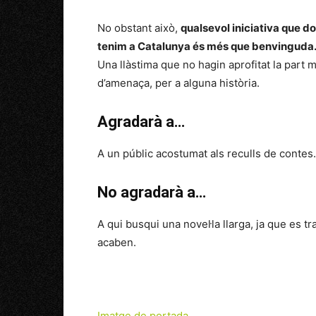
No obstant això,
qualsevol iniciativa que do
tenim a Catalunya és més que benvinguda
Una llàstima que no hagin aprofitat la part m
d’amenaça, per a alguna història.
Agradarà a…
A un públic acostumat als reculls de contes. 
No agradarà a…
A qui busqui una novel·la llarga, ja que es t
acaben.
Imatge de portada