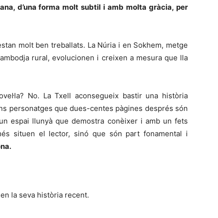
lana, d’una forma molt subtil i amb molta gràcia, per
 estan molt ben treballats. La Núria i en Sokhem, metge
ambodja rural, evolucionen i creixen a mesura que lla
vel·la? No. La Txell aconsegueix bastir una història
r uns personatges que dues-centes pàgines després són
n un espai llunyà que demostra conèixer i amb un fets
s situen el lector, sinó que són part fonamental i
ona.
 en la seva història recent.