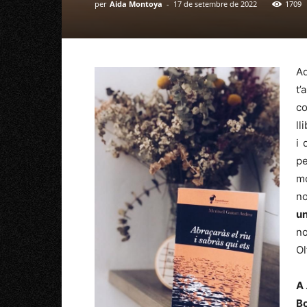
per
Aida Montoya
-
17 de setembre de 2022
1709
A
t’
co
ll
i 
pe
mo
no
un
n
Ol
A
Bo