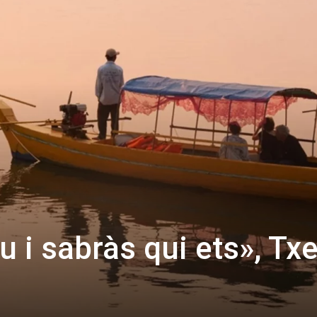
u i sabràs qui ets», Txe