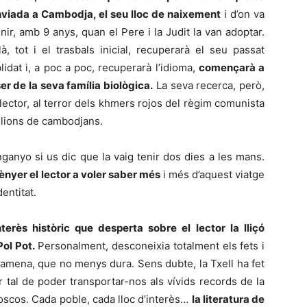
viada a Cambodja, el seu lloc de naixement
i d’on va
nir, amb 9 anys, quan el Pere i la Judit la van adoptar.
là, tot i el trasbals inicial, recuperarà el seu passat
lidat i, a poc a poc, recuperarà l’idioma,
començarà a
er de la seva família biològica.
La seva recerca, però,
lector, al terror dels khmers rojos del règim comunista
ilions de cambodjans.
enganyo si us dic que la vaig tenir dos dies a les mans.
ènyer el lector a voler saber més
i més d’aquest viatge
entitat.
terès històric que desperta sobre el lector la lliçó
Pol Pot.
Personalment, desconeixia totalment els fets i
 amena, que no menys dura. Sens dubte, la Txell ha fet
r tal de poder transportar-nos als vívids records de la
 foscos. Cada poble, cada lloc d’interès…
la literatura de