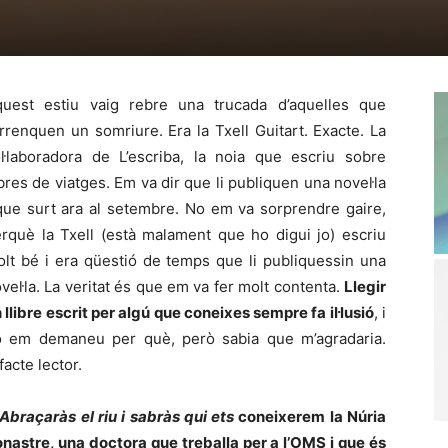
quest estiu vaig rebre una trucada d’aquelles que
arrenquen un somriure. Era la Txell Guitart. Exacte. La
l·laboradora de L’escriba, la noia que escriu sobre
ibres de viatges. Em va dir que li publiquen una novel·la
que surt ara al setembre. No em va sorprendre gaire,
rquè la Txell (està malament que ho digui jo) escriu
lt bé i era qüestió de temps que li publiquessin una
vel·la. La veritat és que em va fer molt contenta.
Llegir
 llibre escrit per algú que coneixes sempre fa il·lusió
, i
o em demaneu per què, però sabia que m’agradaria.
facte lector.
Abraçaràs el riu i sabràs qui ets
coneixerem la Núria
nastre, una doctora que treballa per a l’OMS i que és