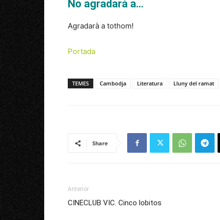
No agradarà a…
Agradarà a tothom!
Portada
TEMES
Cambodja
Literatura
Lluny del ramat
Share
Anterior
CINECLUB VIC. Cinco lobitos