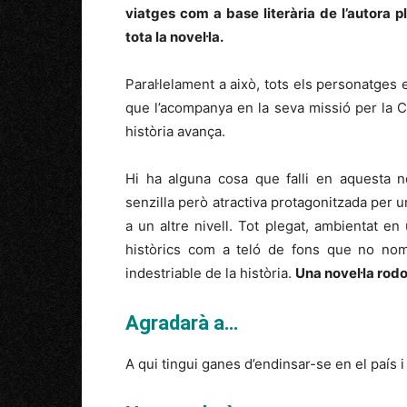
viatges com a base literària de l’autora p
tota la novel·la.
Paral·lelament a això, tots els personatges
que l’acompanya en la seva missió per la C
història avança.
Hi ha alguna cosa que falli en aquesta no
senzilla però atractiva protagonitzada pe
a un altre nivell. Tot plegat, ambientat e
històrics com a teló de fons que no nomé
indestriable de la història.
Una novel·la rod
Agradarà a…
A qui tingui ganes d’endinsar-se en el país i