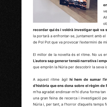
en
ve
Al
ob
recordar qui és i voldrà investigar què va s
la portarà a enfrontar-se, juntament amb el 
de Pol Pot que va provocar l’extermini de m
El millor de la novel·la és el ritme. No us 
L’autora sap generar tensió narrativa i emp
que emprèn la Núria per descobrir la seva id
A aquest ritme àgil
hi hem de sumar l’in
d’història que ens dona sobre el règim de 
m’ha agradat endinsar-m’hi d’una forma tan
una gran feina de recerca i investigació pe
Núria i, per tant, a l’horror d’aquells temps