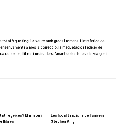
e tot allò que tingui a veure amb grecs i romans. Lletraferida de
'ensenyament i a més la correcció, la maquetació i l'edició de
a de textos, llibres i ordinadors. Amant de les fotos, els viatges i
at llegeixes? El misteri
Les localitzacions de l’univers
e llibres
Stephen King