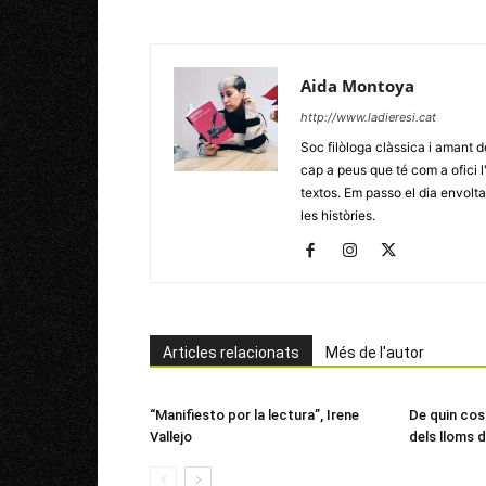
Aida Montoya
http://www.ladieresi.cat
Soc filòloga clàssica i amant d
cap a peus que té com a ofici l
textos. Em passo el dia envoltad
les històries.
Articles relacionats
Més de l'autor
“Manifiesto por la lectura”, Irene
De quin cost
Vallejo
dels lloms d