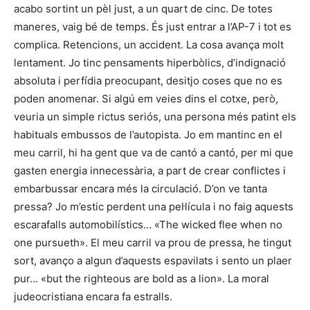
acabo sortint un pèl just, a un quart de cinc. De totes
maneres, vaig bé de temps. És just entrar a l’AP-7 i tot es
complica. Retencions, un accident. La cosa avança molt
lentament. Jo tinc pensaments hiperbòlics, d’indignació
absoluta i perfídia preocupant, desitjo coses que no es
poden anomenar. Si algú em veies dins el cotxe, però,
veuria un simple rictus seriós, una persona més patint els
habituals embussos de l’autopista. Jo em mantinc en el
meu carril, hi ha gent que va de cantó a cantó, per mi que
gasten energia innecessària, a part de crear conflictes i
embarbussar encara més la circulació. D’on ve tanta
pressa? Jo m’estic perdent una pel·lícula i no faig aquests
escarafalls automobilístics… «The wicked flee when no
one pursueth». El meu carril va prou de pressa, he tingut
sort, avanço a algun d’aquests espavilats i sento un plaer
pur… «but the righteous are bold as a lion». La moral
judeocristiana encara fa estralls.