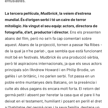
entusiastes.
La tercera pel·lícula,
Mudbrick
, la veiem d’estrena
mundial. És d’origen serbi i té un caire de terror
mitològic. Ha vingut el seu equip: actors, directora de
fotografia, d’art, productor i director.
Ens els presenten
abans del film, però no se’n fa cap comentari sobre
aquest. Abans de la projecció, tornen a passar Na Ribes -
de la qual ja n’he parlat-, que sembla que està funcionant
molt bé en festivals.
Mudbrick
és una producció sèrbia,
però té aspiracions internacionals, ja que els seus actors
principals són l’Andrew Howard i en Philip Brodie, un
gal·lès i un britànic, i no parlen serbi. Tot passa en un
poble entre muntanyes dels Balcans, on la presència i
culte als déus pagans és encara molt forta. El retorn del
germà petit i absent per heretar la casa que el pare li ha
deixat en el testament, humiliant i posant en perill el dret
a l’habitatge del germà gran i la seva família, destapa un