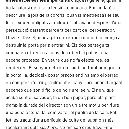
en les escenes més importants
d’aquest gènere, quan hi
ha la catarsi de tota la tensió acumulada. Em limitaré a
descriure la joia de la corona, quan la mestressa i el seu
fill es veuen obligats a recloure’s al lavabo després d’una
persecució bastant barroera per part del perpetrador.
Llavors, l’assetjador agafa un xerrac a motor i comença a
destruir la porta per a entrar-hi. Els dos perseguits
combaten el xerrac a cops de coberts i patins; una
escena grotesca. En veure que no fa efecte res, es
rendeixen. El senyor del xerrac, amb un forat ben gros a
la porta, ja, decideix posar braços endins amb el xerrac
en comptes d’obrir gràcilment el pany. I així anar allargant
escenes que són difícils de no riure-se’n. El nen, que
acaba sent el salvador, fa un bon paper, però els plans
d’àmplia durada del director són un altre motiu per riure
una bona estona, tal com va fer el públic de la sala. Fet i
fet, es tracta d’una pel·lícula de culte del submon més
recalcitrant dels
slashers
. No em sap greu haver-me