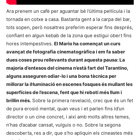
Ara prenem un cafè per aguantar bé l’última pel·lícula i la
tornada en cotxe a casa. Bastanta gent a la carpa del bar,
tots sopen, però nosaltres preferim esperar fins després,
confiant en algun kebab de la zona que estigui obert fins
hores intempestives.
El Mario ha començat un curs
avançat de fotografia cinematogràfica i em fa saber
dues coses prou rellevants durant aquesta pausa: La
majoria d’entesos del cinema n’està fart del Tarantino,
alguns asseguren odiar-lo i una bona tècnica per
millorar la il·luminació en escenes fosques és mullant les
superfícies de l’escena, fent que hi reboti més llum i
brillin més.
Sobre la primera revelació, crec que és un fet
de pura erosió mental, quan veus i et parlen fins ld’un
director o un cine concret, i així amb molts altres temes,
n’has d’acabar cansat, vulguis o no. Sobre la segona
descoberta, res a dir, que s’ho apliquin els cineastes més