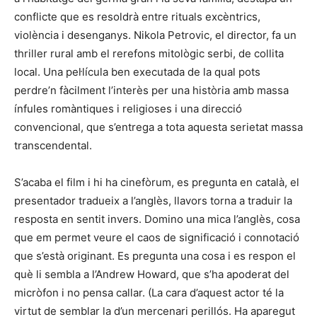
conflicte que es resoldrà entre rituals excèntrics,
violència i desenganys. Nikola Petrovic, el director, fa un
thriller rural amb el rerefons mitològic serbi, de collita
local. Una pel·lícula ben executada de la qual pots
perdre’n fàcilment l’interès per una història amb massa
ínfules romàntiques i religioses i una direcció
convencional, que s’entrega a tota aquesta serietat massa
transcendental.
S’acaba el film i hi ha cinefòrum, es pregunta en català, el
presentador tradueix a l’anglès, llavors torna a traduir la
resposta en sentit invers. Domino una mica l’anglès, cosa
que em permet veure el caos de significació i connotació
que s’està originant. Es pregunta una cosa i es respon el
què li sembla a l’Andrew Howard, que s’ha apoderat del
micròfon i no pensa callar. (La cara d’aquest actor té la
virtut de semblar la d’un mercenari perillós. Ha aparegut