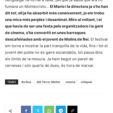
fumava un Montecristo…
El Mario i la directora ja s’ho han
dit tot; ell ja ha absorbit més coneixement, jo em trobo
una mica més perplex i desanimat. Miro al voltant, i el
que havia de ser una festa pels organitzadors i la gent
de cinema, s’ha convertit en unes barraques
descafeïnades amb el jovent de Molins de Rei.
El festival
em torna a mostrar la part tranquil·la de la vida, fins i tot el
jovent del poble no és gaire escandalós, tot passa dins
els límits de la mesura. Ja hem begut un parell de
cerveses i són quarts de dues, és hora de marxar.
TEMES
#crítica
42è Terror Molins
cinema
crítiques