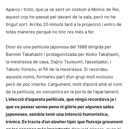
Aparco i troto, que ja ve sent un costum a Molins de Rei,
aquest cop he passat pel davant de la sala, però no he
tingut sort. Arribo 20 minuts tard a la projecció i entro de
totes maneres perquè no tinc res més a fer.
Door
és una pel·lícula japonesa del 1988 dirigida per
Banmei Takahashi i protagonitzada per Keiko Takahashi,
la mestressa de casa, Dajiro Tsutsumi, l’assetjador, i
Takuto Yonezu, el fill de la mestressa. Si recordeu
aquests noms, formareu part d’un grup molt exclusiu
però de poc interès. L’argument, molt d’acord amb el nom
de la pel·lícula, es concentra en la porta de l’apartament.
L’elecció d’aquesta pel·lícula, que ningú recordava ja i
que va passar sense pena ni glòria per algunes sales
japoneses, sembla tenir una intenció humorística,
irònica. Es tracta d’un
slasher
típic que fluixeja greument