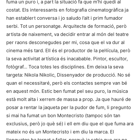
fuma un puro i, a part la situació fa que m’hi quedi al
costat. Els interessants en fotografia cinematogràfica ja
han establert conversa i jo saludo l’alt i prim fumador
serbi. Tot un personatge. Arquitecte de formació, però
artista de naixement, va decidir entrar al món del teatre
per raons desconegudes per mi, cosa que el va dur al
cinema més tard. Ell és el productor de la pel·lícula, però
la seva activitat artística és inacabable. Pintor, escultor,
fotògraf… Toca totes les disciplines. Em deixa la seva
targeta: Nikola Nikolic, Dissenyador de producció. No sé
quan el necessitaré, però els contactes sempre van bé
en aquest món. Estic ben fumat pel seu puro, la música
està molt alta i xerrem de massa a prop. Ja que hauré de
posar a rentar la jaqueta per la pudor de fum, li pregunto
si mai ha fumat un bon Montecristo (tampoc són tan
exclusius, però jo què sé) i ell em diu que el que fuma ara
mateix no és un Montecristo i em diu la marca. El
llenguatge ha tornat a fallar, perquè ja sabia que ara no