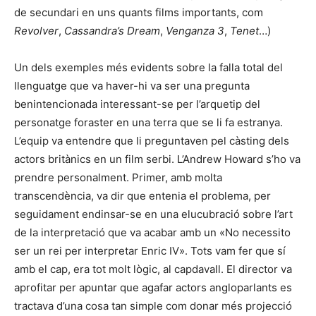
de secundari en uns quants films importants, com
Revolver
,
Cassandra’s Dream
,
Venganza 3
,
Tenet
…)
Un dels exemples més evidents sobre la falla total del
llenguatge que va haver-hi va ser una pregunta
benintencionada interessant-se per l’arquetip del
personatge foraster en una terra que se li fa estranya.
L’equip va entendre que li preguntaven pel càsting dels
actors britànics en un film serbi. L’Andrew Howard s’ho va
prendre personalment. Primer, amb molta
transcendència, va dir que entenia el problema, per
seguidament endinsar-se en una elucubració sobre l’art
de la interpretació que va acabar amb un «No necessito
ser un rei per interpretar Enric IV». Tots vam fer que sí
amb el cap, era tot molt lògic, al capdavall. El director va
aprofitar per apuntar que agafar actors angloparlants es
tractava d’una cosa tan simple com donar més projecció