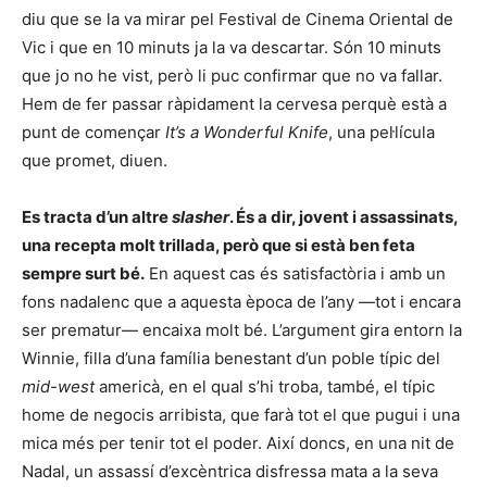
diu que se la va mirar pel Festival de Cinema Oriental de
Vic i que en 10 minuts ja la va descartar. Són 10 minuts
que jo no he vist, però li puc confirmar que no va fallar.
Hem de fer passar ràpidament la cervesa perquè està a
punt de començar
It’s a Wonderful Knife
, una pel·lícula
que promet, diuen.
Es tracta d’un altre
slasher
. És a dir, jovent i assassinats,
una recepta molt trillada, però que si està ben feta
sempre surt bé.
En aquest cas és satisfactòria i amb un
fons nadalenc que a aquesta època de l’any —tot i encara
ser prematur— encaixa molt bé. L’argument gira entorn la
Winnie, filla d’una família benestant d’un poble típic del
mid-west
americà, en el qual s’hi troba, també, el típic
home de negocis arribista, que farà tot el que pugui i una
mica més per tenir tot el poder. Així doncs, en una nit de
Nadal, un assassí d’excèntrica disfressa mata a la seva