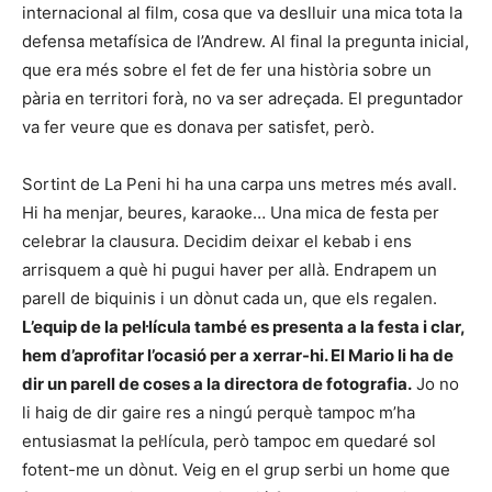
internacional al film, cosa que va deslluir una mica tota la
defensa metafísica de l’Andrew. Al final la pregunta inicial,
que era més sobre el fet de fer una història sobre un
pària en territori forà, no va ser adreçada. El preguntador
va fer veure que es donava per satisfet, però.
Sortint de La Peni hi ha una carpa uns metres més avall.
Hi ha menjar, beures, karaoke… Una mica de festa per
celebrar la clausura. Decidim deixar el kebab i ens
arrisquem a què hi pugui haver per allà. Endrapem un
parell de biquinis i un dònut cada un, que els regalen.
L’equip de la pel·lícula també es presenta a la festa i clar,
hem d’aprofitar l’ocasió per a xerrar-hi. El Mario li ha de
dir un parell de coses a la directora de fotografia.
Jo no
li haig de dir gaire res a ningú perquè tampoc m’ha
entusiasmat la pel·lícula, però tampoc em quedaré sol
fotent-me un dònut. Veig en el grup serbi un home que