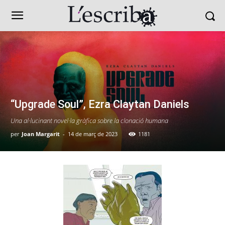
“Upgrade Soul”, Ezra Claytan Daniels
Una al·lucinant novel·la gràfica sobre la clonació humana
per
Joan Margarit
-
14 de març de 2023
1181