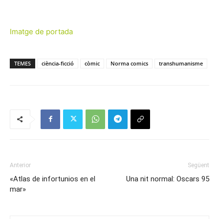
Imatge de portada
TEMES
ciència-ficció
còmic
Norma comics
transhumanisme
Anterior
Següent
«Atlas de infortunios en el
Una nit normal: Oscars 95
mar»