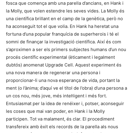
fosca que comença amb una parella d’ancians, en Hank i
la Molly, que volen estendre les seves vides. La Molly és
una científica brillant en el camp de la genètica, però no
ha aconseguit tot el que volia. En Hank ha heretat una
fortuna d’una popular franquícia de superherois i té el
somni de finançar la investigació científica. Així és com
s’aproximen a ser els primers subjectes humans d’un nou
procés científic experimental (èticament i legalment
dubtós) anomenat Upgrade Cell. Aquest experiment és
una nova manera de regenerar una persona i
proporcionar-li una nova esperança de vida, portant la
ment (o l’ànima; d’aquí ve el títol de l’obra) d’una persona a
un cos nou, més jove, més intel·ligent i més fort.
Entusiasmat per la idea de renéixer i, potser, aconseguir
les coses que mai van poder, en Hank i la Molly
participen. Tot va malament, és clar. El procediment
transfereix amb èxit els records de la parella als nous