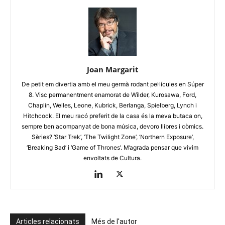
Joan Margarit
De petit em divertia amb el meu germà rodant pel·lícules en Súper
8. Visc permanentment enamorat de Wilder, Kurosawa, Ford,
Chaplin, Welles, Leone, Kubrick, Berlanga, Spielberg, Lynch i
Hitchcock. El meu racó preferit de la casa és la meva butaca on,
sempre ben acompanyat de bona música, devoro llibres i còmics.
Sèries? ‘Star Trek’, ‘The Twilight Zone’, ‘Northern Exposure’,
‘Breaking Bad’ i ‘Game of Thrones’. M’agrada pensar que vivim
envoltats de Cultura.
Articles relacionats
Més de l'autor