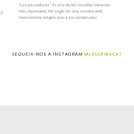
"Los pescadores" és una de les novel·les daneses
més importants del segle XX. Una novel·la amb
ul
l'extremisme religiós com a eix vertebrador.
SEGUEIX-NOS A INSTAGRAM
@LESCRIBACAT