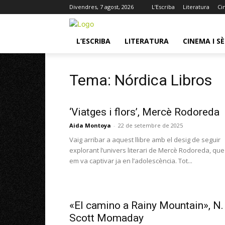
Divendres, 7 agost, 2026
L’Escriba
Literatura
Ci
L’ESCRIBA
LITERATURA
CINEMA I SÈ
Tema: Nórdica Libros
‘Viatges i flors’, Mercè Rodoreda
Aida Montoya
-
22 de setembre de 2025
Vaig arribar a aquest llibre amb el desig de seguir
explorant l’univers literari de Mercè Rodoreda, que
em va captivar ja en l’adolescència. Tot...
«El camino a Rainy Mountain», N.
Scott Momaday