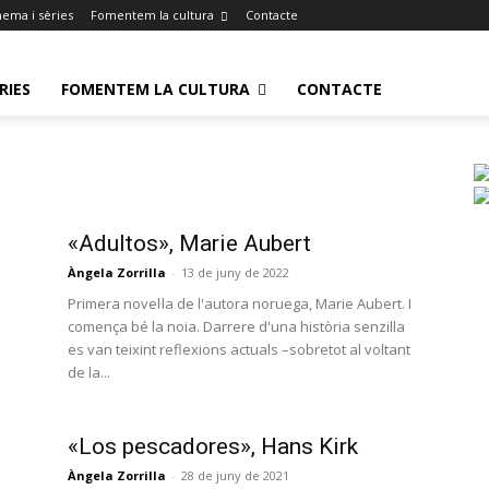
nema i sèries
Fomentem la cultura
Contacte
RIES
FOMENTEM LA CULTURA
CONTACTE
«Adultos», Marie Aubert
Àngela Zorrilla
-
13 de juny de 2022
Primera novel·la de l'autora noruega, Marie Aubert. I
comença bé la noia. Darrere d'una història senzilla
es van teixint reflexions actuals –sobretot al voltant
de la...
«Los pescadores», Hans Kirk
Àngela Zorrilla
-
28 de juny de 2021