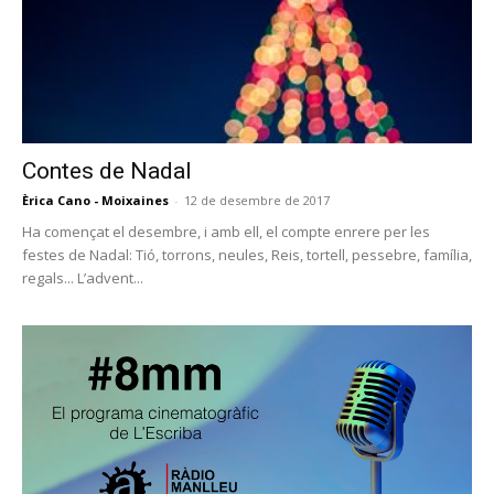
Contes de Nadal
Èrica Cano - Moixaines
-
12 de desembre de 2017
Ha començat el desembre, i amb ell, el compte enrere per les
festes de Nadal: Tió, torrons, neules, Reis, tortell, pessebre, família,
regals... L’advent...