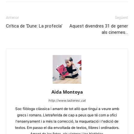
Anterior
Següent
Crítica de ‘Dune: La profecía’
Aquest divendres 31 de gener
als cinemes…
Aida Montoya
http://www.ladieresi.cat
Soc filòloga clàssica i amant de tot allò que tingui a veure amb
grecs i romans. Lletraferida de cap a peus que té com a ofici
l'ensenyament i a més la correcció, la maquetació i l'edició de
textos. Em passo el dia envoltada de textos, llibres i ordinadors.
Amant de les fotos, els viatges i les històries.