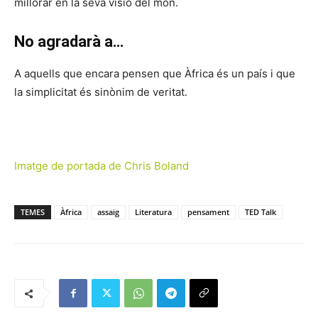
millorar en la seva visió del món.
No agradarà a…
A aquells que encara pensen que Àfrica és un país i que
la simplicitat és sinònim de veritat.
Imatge de portada de Chris Boland
TEMES
Àfrica
assaig
Literatura
pensament
TED Talk