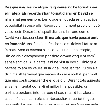
Des que vaig veure el que vaig veure, no he tornat a ser
el mateix. Els records s’han tornat clars i en David se
n’ha anat per sempre
. L’únic que en queda és un cadàver
esbudellat i sense ulls. Recordo el moment precís en què
va succeir. Després d’aquell dia, tant la Irene com en
David van desaparèixer.
El mateix que havia passat amb
en Ramon Muns
. Els dies s’estiren com xiclets i tot se’m
fa bola. Anar al cinema s’ha convertit en una teràpia,
l’única via d’escapament possible davant d’aquest camí
sense sortida. A la pantalla hi he vist la mort i l’únic que
necessito ara és veure-hi la vida. Ressuscitar. L’últim alè
d’un malalt terminal que necessita ser escoltat, per molt
que ens costi comprendre el que diu. Durant tots aquests
anys he intentat donar-li el millor final possible, un
pal·liatiu pòstum, intentar que el seu record fos alguna
cosa més que carn picada. Necessitava que tot tingués
un sentit. La Irene m’ho ha arravatat tot, però no em veig