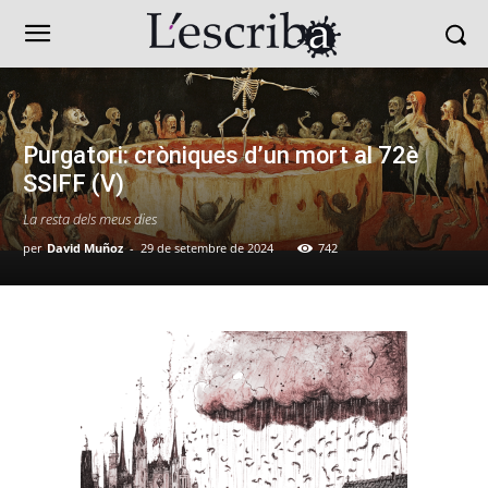
Purgatori: cròniques d’un mort al 72è
SSIFF (V)
La resta dels meus dies
per
David Muñoz
-
29 de setembre de 2024
742