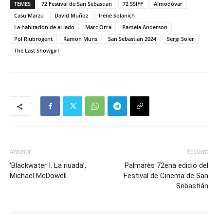
TEMES
72 Festival de San Sebastian
72 SSIFF
Almodóvar
Casu Marzu
David Muñoz
Irene Solanich
La habitación de al lado
Marc Orra
Pamela Anderson
Pol Riubrogent
Ramon Muns
San Sebastian 2024
Sergi Soler
The Last Showgirl
Anterior
Següent
‘Blackwater I. La riuada’,
Palmarès 72ena edició del
Michael McDowell
Festival de Cinema de San
Sebastián