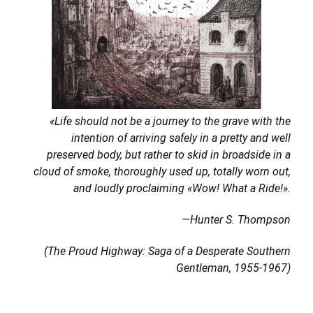
«Life should not be a journey to the grave with the
intention of arriving safely in a pretty and well
preserved body, but rather to skid in broadside in a
cloud of smoke, thoroughly used up, totally worn out,
and loudly proclaiming «Wow! What a Ride!».
—Hunter S. Thompson
(The Proud Highway: Saga of a Desperate Southern
Gentleman, 1955-1967)