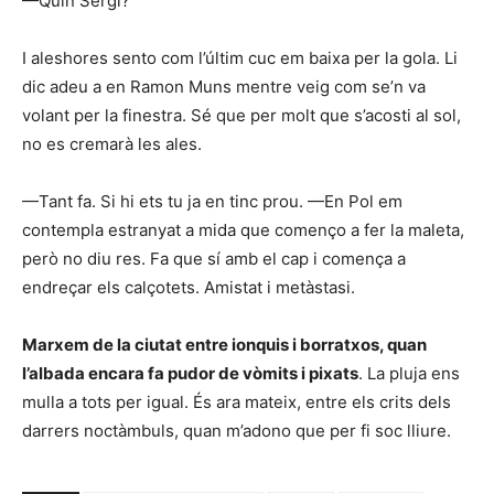
—Quin Sergi?
I aleshores sento com l’últim cuc em baixa per la gola. Li
dic adeu a en Ramon Muns mentre veig com se’n va
volant per la finestra. Sé que per molt que s’acosti al sol,
no es cremarà les ales.
—Tant fa. Si hi ets tu ja en tinc prou. —En Pol em
contempla estranyat a mida que començo a fer la maleta,
però no diu res. Fa que sí amb el cap i comença a
endreçar els calçotets. Amistat i metàstasi.
Marxem de la ciutat entre ionquis i borratxos, quan
l’albada encara fa pudor de vòmits i pixats
. La pluja ens
mulla a tots per igual. És ara mateix, entre els crits dels
darrers noctàmbuls, quan m’adono que per fi soc lliure.