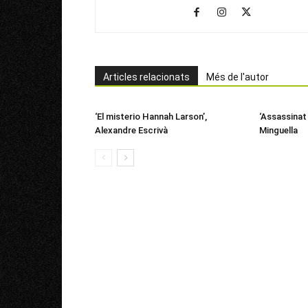
Articles relacionats
Més de l'autor
‘El misterio Hannah Larson’,
‘Assassinat
Alexandre Escrivà
Minguella