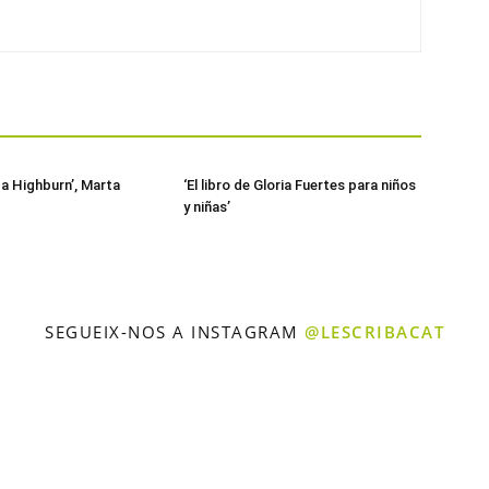
 a Highburn’, Marta
‘El libro de Gloria Fuertes para niños
y niñas’
SEGUEIX-NOS A INSTAGRAM
@LESCRIBACAT