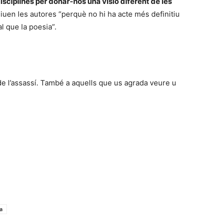
disciplines per donar-nos una visió diferent de les
iuen les autores “perquè no hi ha acte més definitiu
 que la poesia”.
de l’assassí. També a aquells que us agrada veure u
a