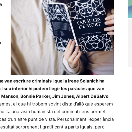
te
…
ou
o
 van escriure criminals i que la Irene Solanich ha
 el seu interior hi podem llegir les paraules que van
s Manson, Bonnie Parker, Jim Jones, Albert DeSalvo
emes, el que hi trobem sovint dista d’allò que esperem
orta una visió humanista del criminal i ens permet
es d’un altre punt de vista. Personalment l’experiència
sultat sorprenent i gratificant a parts iguals, però