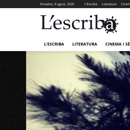
Dissabte, 8 agost, 2026
L’Escriba
Literatura
Cinema
L’ESCRIBA
LITERATURA
CINEMA I SÈ