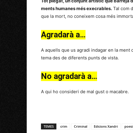
Tot plegat, un conjunt artístic que barreja 
ments humanes més execrables.
Tal com d
que la mort, no coneixem cosa més immortal
Agradarà a…
A aquells que us agradi indagar en la ment 
tema des de diferents punts de vista.
No agradarà a…
A qui ho consideri de mal gust o macabre.
TEMES
crim
Criminal
Edicions Xandri
poesi