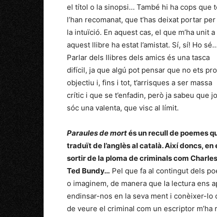
el títol o la sinopsi… També hi ha cops que 
l’han recomanat, que t’has deixat portar per
la intuïció. En aquest cas, el que m’ha unit a
aquest llibre ha estat l’amistat. Sí, sí! Ho sé
Parlar dels llibres dels amics és una tasca
difícil, ja que algú pot pensar que no ets pr
objectiu i, fins i tot, t’arrisques a ser massa
crític i que se t’enfadin, però ja sabeu que j
sóc una valenta, que visc al límit.
Paraules de mort
és un recull de poemes que
traduït de l’anglès al català. Així doncs, en
sortir de la ploma de criminals com Charle
Ted Bundy…
Pel que fa al contingut dels po
o imaginem, de manera que la lectura ens ap
endinsar-nos en la seva ment i conèixer-lo d
de veure el criminal com un escriptor m’ha re