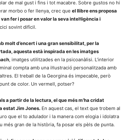
ar de mal gust i fins i tot macabre. Sobre gustos no hi
rar morbo o fer llenya, crec que
el llibre ens proposa
n fer i posar en valor la seva intel·ligència i
ici sovint difícil.
amb molt d’encert i una gran sensibilitat, per la
ada, aquesta està inspirada en les imatges
hach
, imatges utilitzades en la psicoanàlisi. L’interior
iminal compta amb una il·lustració personalitzada amb
 altres. El treball de la Georgina és impecable, però
punt de color. Un vermell, potser?
 a partir de la lectura, el que més m’ha cridat
a estat Jim Jones.
En aquest cas, el text que trobem al
guro que el to adulador i la manera com elogia i idolatra
tiu més gran de la història, fa posar els pèls de punta.