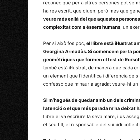
reconec que per a altres persones pot sembl
ha res escrit, que diuen, però més que gene
veure més enllà del que aquestes persones va
complexitat com a éssers humans
, un exerc
Per si això fos poc,
el llibre està il·lustrat 
Georgina Armadàs. Si comencem per la port
geomètriques que formen el test de Rorsc
també està il·lustrat, de manera que cada cr
un element que l’identifica i diferencia dels
confesso que m’hauria agradat veure-hi un 
Si m’hagués de quedar amb un dels criminals
l’atenció o el que més parada m’ha deixat h
llibre el va escriure la seva mare, i us asse
el seu fill, el responsable del suïcidi col·lec