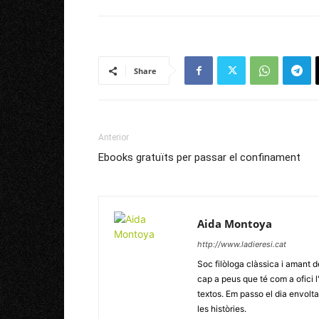
Share
Anterior
Ebooks gratuïts per passar el confinament
Aida Montoya
http://www.ladieresi.cat
Soc filòloga clàssica i amant d
cap a peus que té com a ofici l
textos. Em passo el dia envoltad
les històries.