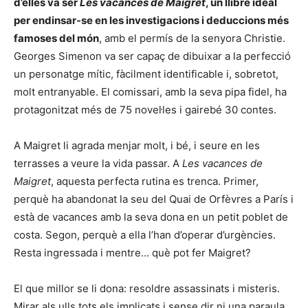
d’elles va ser
Les vacances de Maigret
, un llibre ideal
per endinsar-se en les investigacions i deduccions més
famoses del món
, amb el permís de la senyora Christie.
Georges Simenon va ser capaç de dibuixar a la perfecció
un personatge mític, fàcilment identificable i, sobretot,
molt entranyable. El comissari, amb la seva pipa fidel, ha
protagonitzat més de 75 novel·les i gairebé 30 contes.
A Maigret li agrada menjar molt, i bé, i seure en les
terrasses a veure la vida passar. A
Les vacances de
Maigret
, aquesta perfecta rutina es trenca. Primer,
perquè ha abandonat la seu del Quai de Orfèvres a París i
està de vacances amb la seva dona en un petit poblet de
costa. Segon, perquè a ella l’han d’operar d’urgències.
Resta ingressada i mentre… què pot fer Maigret?
El que millor se li dona: resoldre assassinats i misteris.
Mirar als ulls tots els implicats i sense dir ni una paraula