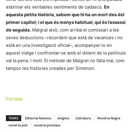
esbrinar els veritables sentiments de cadascú.
En
aquesta petita història, sabem que hi ha un mort des del
primer capítol; i el que és menys habitual, qui és l’assassí
de seguida.
Malgrat això, com arriba el comissari a les
seves deduccions –recordem que està de vacances i no
està en una investigació oficial–, acompanyar-lo en
aquest viatge i confrontar-se amb el dolent de la pel·lícula
val la pena. I molt. El mètode de Maigret no falla mai, com
tampoc les històries creades per Simenon.
Portada
TEMES
Editorial Navona
enigma
Literatura
Novel·la Negra
novel·la poli
novel·la policíaca