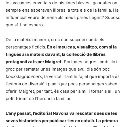
les vacances envoltats de piscines blaves i gandules on
sempre ens esperaven llibres, a tots els de la família. Ha
influenciat veure de nena als meus pares llegint? Suposo
que sí. I ho espero.
De la mateixa manera, crec que succeeix amb els
personatges ficticis.
En el meu cas, visualitzo, com si la
tingués ara mateix davant, la col·lecció de llibres
protagonitzats per Maigret.
Portades negres, amb lila i
groc per rematar unes imatges que avui dia són poc
bookstagrammers
, la veritat. Tant hi fa; el que importa és
l’estona de diversió i plaer que pocs personatges saben
oferir. Maigret, per tant, és casa per a mi; i tornar a ell, un
petit triomf de l’herència familiar.
L’any passat, l’editorial Navona va rescatar dues de les
seves historietes per publicar-les en català. La primera