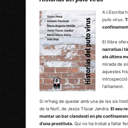
A L’Escriba 
puto virus
.
T
confinament,
El llibre ofer
narratius i 
els últims m
mirada de si
aquestes his
introspecció
l’aïllament.
Si m’haig de quedar amb una de les sis his
de la Nuit’, de Jesús Tíscar Jandra.
El seu r
muntar un bar clandestí en ple confinament
d’una prostituta.
Qui no ha trobat a faltar f