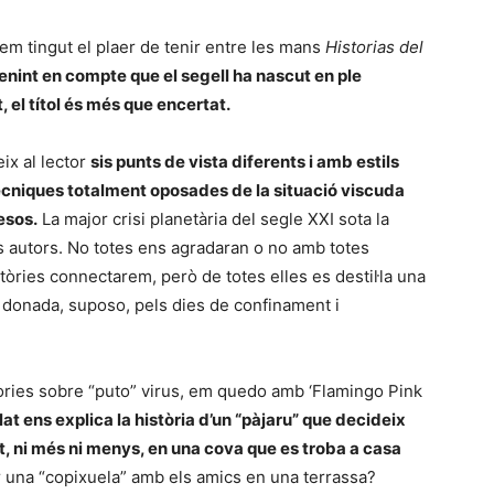
hem tingut el plaer de tenir entre les mans
Historias del
enint en compte que el segell ha nascut en ple
 el títol és més que encertat.
eix al lector
sis punts de vista diferents i amb estils
tècniques totalment oposades de la situació viscuda
esos.
La major crisi planetària del segle XXI sota la
s autors. No totes ens agradaran o no amb totes
tòries connectarem, però de totes elles es destil·la una
 donada, suposo, pels dies de confinament i
tòries sobre “puto” virus, em quedo amb ‘Flamingo Pink
elat ens explica la història d’un “pàjaru” que decideix
, ni més ni menys, en una cova que es troba a casa
er una “copixuela” amb els amics en una terrassa?