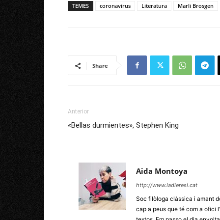
TEMES
coronavirus
Literatura
Marli Brosgen
Share
Anterior
«Bellas durmientes», Stephen King
Aida Montoya
http://www.ladieresi.cat
Soc filòloga clàssica i amant d
cap a peus que té com a ofici l
textos. Em passo el dia envoltad