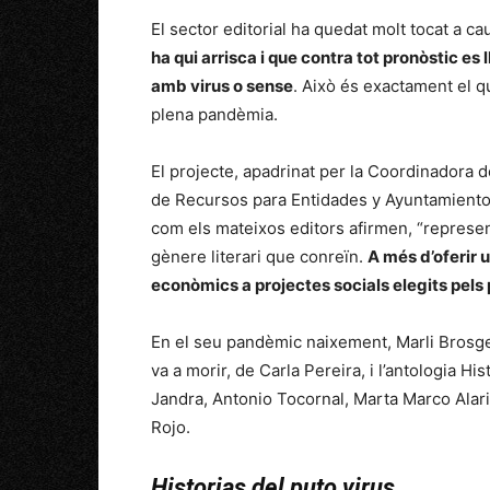
El sector editorial ha quedat molt tocat a ca
ha qui arrisca i que contra tot pronòstic es 
amb virus o sense
. Això és exactament el q
plena pandèmia.
El projecte, apadrinat per la Coordinadora 
de Recursos para Entidades y Ayuntamientos,
com els mateixos editors afirmen, “represen
gènere literari que conreïn.
A més d’oferir u
econòmics a projectes socials elegits pels 
En el seu pandèmic naixement, Marli Brosge
va a morir, de Carla Pereira, i l’antologia H
Jandra, Antonio Tocornal, Marta Marco Alario
Rojo.
Historias del puto virus