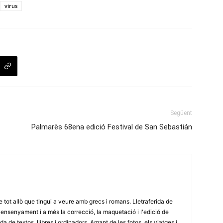
virus
Següent
Palmarès 68ena edició Festival de San Sebastián
e tot allò que tingui a veure amb grecs i romans. Lletraferida de
'ensenyament i a més la correcció, la maquetació i l'edició de
a de textos, llibres i ordinadors. Amant de les fotos, els viatges i