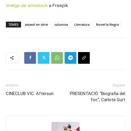
Imatge de wirestock
a Freepik
TEMES
assassí en sèrie
columna
Literatura
Novel·la Negra
Anterior
Següent
CINECLUB VIC. Aftersun
PRESENTACIÓ. “Biografia del
foc”, Carlota Gurt