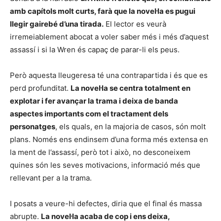
amb capítols molt curts, farà que la novel·la es pugui
llegir gairebé d’una tirada.
El lector es veurà
irremeiablement abocat a voler saber més i més d’aquest
assassí i si la Wren és capaç de parar-li els peus.
Però aquesta lleugeresa té una contrapartida i és que es
perd profunditat.
La novel·la se centra totalment en
explotar i fer avançar la trama i deixa de banda
aspectes importants com el tractament dels
personatges
, els quals, en la majoria de casos, són molt
plans. Només ens endinsem d’una forma més extensa en
la ment de l’assassí, però tot i això, no desconeixem
quines són les seves motivacions, informació més que
rellevant per a la trama.
I posats a veure-hi defectes, diria que el final és massa
abrupte.
La novel·la acaba de cop i ens deixa,