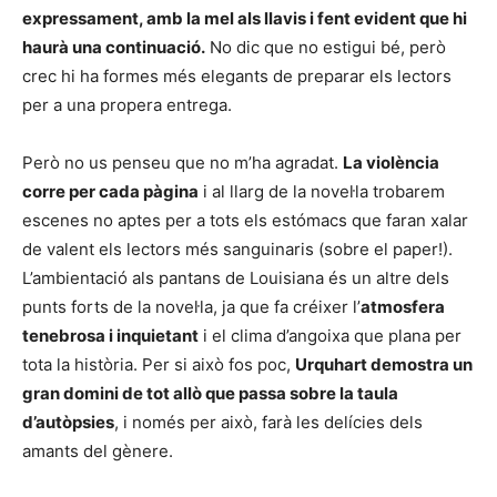
expressament, amb la mel als llavis i fent evident que hi
haurà una continuació.
No dic que no estigui bé, però
crec hi ha formes més elegants de preparar els lectors
per a una propera entrega.
Però no us penseu que no m’ha agradat.
La violència
corre per cada pàgina
i al llarg de la novel·la trobarem
escenes no aptes per a tots els estómacs que faran xalar
de valent els lectors més sanguinaris (sobre el paper!).
L’ambientació als pantans de Louisiana és un altre dels
punts forts de la novel·la, ja que fa créixer l’
atmosfera
tenebrosa i inquietant
i el clima d’angoixa que plana per
tota la història. Per si això fos poc,
Urquhart demostra un
gran domini de tot allò que passa sobre la taula
d’autòpsies
, i només per això, farà les delícies dels
amants del gènere.