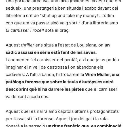
Una portada atractiva, una faixa (maleïdes faixes!) que em
sedueix, una prestatgeria ben situada i acabo davant del
llibreter a crit de “shut up and take my money!”. L’últim
cop que em va passar això vaig sortir d’una llibreria amb
El carnisser i l’ocell
sota el braç.
Aquest
thriller
ens situa a l’estat de Louisiana, on
un
sàdic assassí en sèrie està fent de les seves.
L’anomenen “el carnisser del pantà”, així que ja us podeu
imaginar el nivell de destrossa i on abandona els
cadàvers. A l’altra banda, hi trobarem
la Wren Muller, una
patòloga forense que sobre la taula d’autòpsies anirà
descobrint què hi ha darrere les pistes
que el carnisser
va deixant a cada cos.
Aquest duel es narra amb capítols alterns protagonitzats
per l’assassí i la forense. Aquest joc del gat i la rata
donarà a la narració
un ritme frenètic que, en combinació