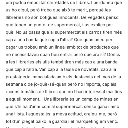
em podria emportar carretades de llibres. I perdoneu que
us ho digui, però trobo que això té mèrit, perquè les
llibreries no són botigues innocents. De vegades penso
que tenen un puntet de supermercat, i us explico per
què. No us passa que al supermercat els carros tiren més
cap a una banda que cap a l’altra? Que quan aneu per
pagar us trobeu amb un lineal amb tot de productes que
no necessitàveu quan heu entrar però que ara sí? Doncs
a les llibreries els ulls també tiren més cap a una banda
que cap a l’altra. Van cap a la taula de novetats, cap a la
prestatgeria immaculada amb els destacats del mes de la
setmana o de jo-què-sé-quan però no importa, cap als
racons temàtics de llibres que no t’han interessat mai fins
a aquell moment… Una llibreria és un camp de mines en
què s’hi ha d’anar com al supermercat: sense gana i amb
una llista. I aquesta és la meva actitud, creieu-me, però
tot d’un plegat baixo la guàrdia i el màrqueting em venç.