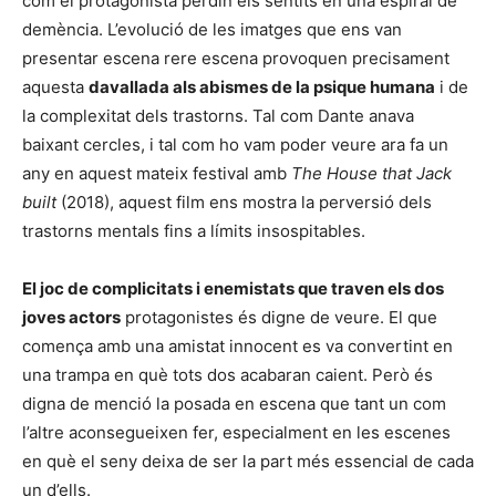
com el protagonista perdin els sentits en una espiral de
demència. L’evolució de les imatges que ens van
presentar escena rere escena provoquen precisament
aquesta
davallada als abismes de la psique humana
i de
la complexitat dels trastorns. Tal com Dante anava
baixant cercles, i tal com ho vam poder veure ara fa un
any en aquest mateix festival amb
The House that Jack
built
(2018), aquest film ens mostra la perversió dels
trastorns mentals fins a límits insospitables.
El joc de complicitats i enemistats que traven els dos
joves actors
protagonistes és digne de veure. El que
comença amb una amistat innocent es va convertint en
una trampa en què tots dos acabaran caient. Però és
digna de menció la posada en escena que tant un com
l’altre aconsegueixen fer, especialment en les escenes
en què el seny deixa de ser la part més essencial de cada
un d’ells.