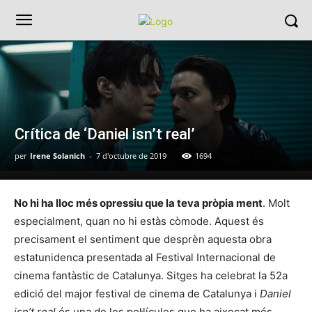
Crítica de ‘Daniel isn’t real’
per
Irene Solanich
-
7 d'octubre de 2019
1694
No hi ha lloc més opressiu que la teva pròpia ment
. Molt
especialment, quan no hi estàs còmode. Aquest és
precisament el sentiment que desprèn aquesta obra
estatunidenca presentada al Festival Internacional de
cinema fantàstic de Catalunya. Sitges ha celebrat la 52a
edició del major festival de cinema de Catalunya i
Daniel
isn’t real
és una de les pel·lícules que ha aixecat més