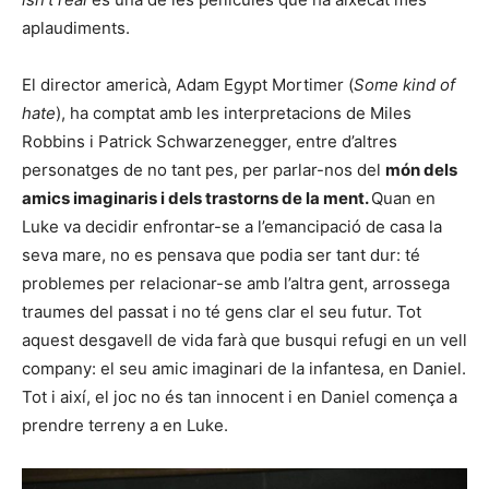
aplaudiments.
El director americà, Adam Egypt Mortimer (
Some kind of
hate
), ha comptat amb les interpretacions de Miles
Robbins i Patrick Schwarzenegger, entre d’altres
personatges de no tant pes, per parlar-nos del
món dels
amics imaginaris i dels trastorns de la ment.
Quan en
Luke va decidir enfrontar-se a l’emancipació de casa la
seva mare, no es pensava que podia ser tant dur: té
problemes per relacionar-se amb l’altra gent, arrossega
traumes del passat i no té gens clar el seu futur. Tot
aquest desgavell de vida farà que busqui refugi en un vell
company: el seu amic imaginari de la infantesa, en Daniel.
Tot i així, el joc no és tan innocent i en Daniel comença a
prendre terreny a en Luke.