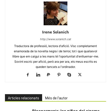
Irene Solanich
http://www.solanich.cat
Traductora de professió, lectora d'afició. Visc completament
enamorada de la novel·la negra i de terror, tot i que qualsevol
llibre que em caigui a les mans té l'oportunitat d'enlluernar-me.
Sovint escric per afició, però ara per ara, els meus escrits es
queden tancats a l'ordinador.
Articles relacionats
Més de l'autor