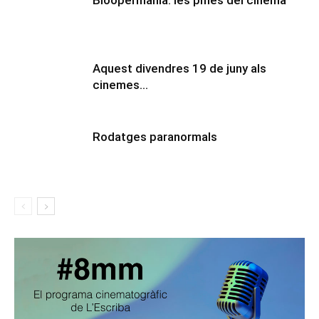
Bloopermania: les pífies del cinema
Aquest divendres 19 de juny als
cinemes…
Rodatges paranormals