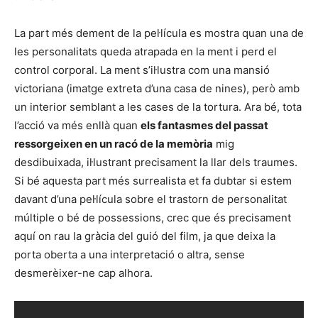
La part més dement de la pel·lícula es mostra quan una de
les personalitats queda atrapada en la ment i perd el
control corporal. La ment s’il·lustra com una mansió
victoriana (imatge extreta d’una casa de nines), però amb
un interior semblant a les cases de la tortura. Ara bé, tota
l’acció va més enllà quan
els fantasmes del passat
ressorgeixen en un racó de la memòria
mig
desdibuixada, il·lustrant precisament la llar dels traumes.
Si bé aquesta part més surrealista et fa dubtar si estem
davant d’una pel·lícula sobre el trastorn de personalitat
múltiple o bé de possessions, crec que és precisament
aquí on rau la gràcia del guió del film, ja que deixa la
porta oberta a una interpretació o altra, sense
desmerèixer-ne cap alhora.