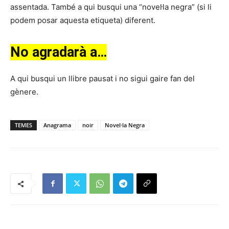
assentada. També a qui busqui una “novel·la negra” (si li
podem posar aquesta etiqueta) diferent.
No agradarà a…
A qui busqui un llibre pausat i no sigui gaire fan del
gènere.
TEMES
Anagrama
noir
Novel·la Negra