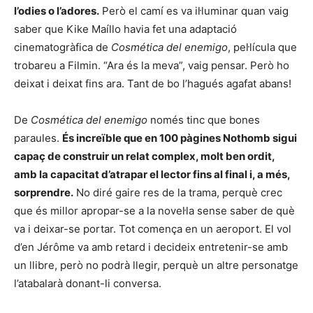
l’odies o l’adores.
Però el camí es va il·luminar quan vaig
saber que Kike Maíllo havia fet una adaptació
cinematogràfica de
Cosmética del enemigo
, pel·lícula que
trobareu a Filmin. “Ara és la meva”, vaig pensar. Però ho
deixat i deixat fins ara. Tant de bo l’hagués agafat abans!
De
Cosmética del enemigo
només tinc que bones
paraules.
És increïble que en 100 pàgines Nothomb sigui
capaç de construir un relat complex, molt ben ordit,
amb la capacitat d’atrapar el lector fins al final i, a més,
sorprendre.
No diré gaire res de la trama, perquè crec
que és millor apropar-se a la novel·la sense saber de què
va i deixar-se portar. Tot comença en un aeroport. El vol
d’en Jérôme va amb retard i decideix entretenir-se amb
un llibre, però no podrà llegir, perquè un altre personatge
l’atabalarà donant-li conversa.