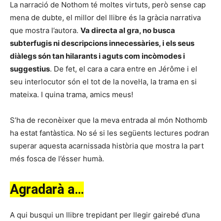
La narració de Nothom té moltes virtuts, però sense cap
mena de dubte, el millor del llibre és la gràcia narrativa
que mostra l’autora.
Va directa al gra, no busca
subterfugis ni descripcions innecessàries, i els seus
diàlegs són tan hilarants i aguts com incòmodes i
suggestius
. De fet, el cara a cara entre en Jérôme i el
seu interlocutor són el tot de la novel·la, la trama en si
mateixa. I quina trama, amics meus!
S’ha de reconèixer que la meva entrada al món Nothomb
ha estat fantàstica. No sé si les següents lectures podran
superar aquesta acarnissada història que mostra la part
més fosca de l’ésser humà.
Agradarà a…
A qui busqui un llibre trepidant per llegir gairebé d’una