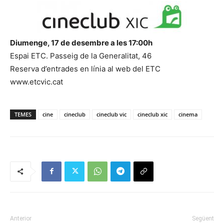
Diumenge, 17 de desembre a les 17:00h
Espai ETC. Passeig de la Generalitat, 46
Reserva d’entrades en línia al web del ETC
www.etcvic.cat
TEMES
cine
cineclub
cineclub vic
cineclub xic
cinema
Anterior
Següent