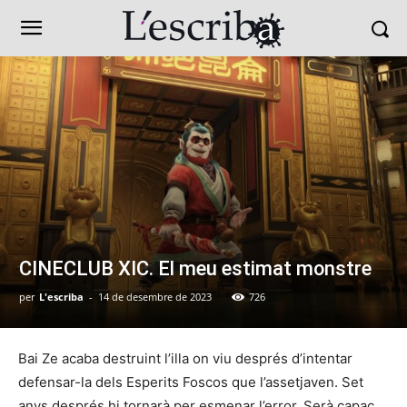
CINECLUB XIC. El meu estimat monstre
per
L'escriba
-
14 de desembre de 2023
726
Bai Ze acaba destruint l’illa on viu després d’intentar
defensar-la dels Esperits Foscos que l’assetjaven. Set
anys després hi tornarà per esmenar l’error. Serà capaç