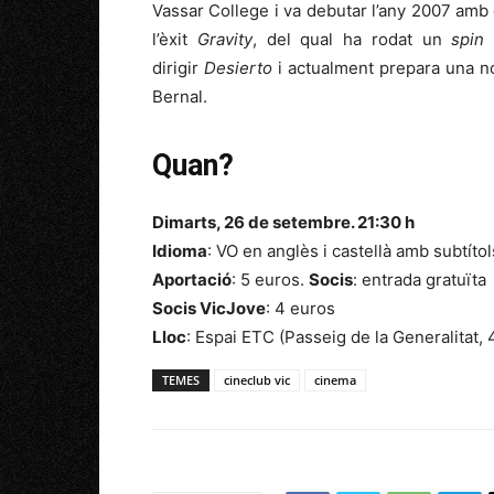
Vassar College i va debutar l’any 2007 amb 
l’èxit
Gravity
, del qual ha rodat un
spin
dirigir
Desierto
i actualment prepara una n
Bernal.
Quan?
Dimarts, 26 de setembre. 21:30 h
Idioma
: VO en anglès i castellà amb subtítol
Aportació
: 5 euros.
Socis
: entrada gratuïta
Socis VicJove
: 4 euros
Lloc
: Espai ETC (Passeig de la Generalitat, 
TEMES
cineclub vic
cinema