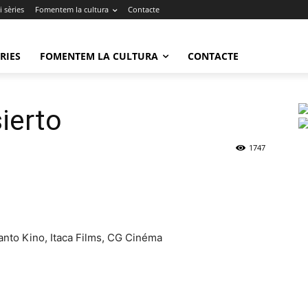
 sèries
Fomentem la cultura
Contacte
RIES
FOMENTEM LA CULTURA
CONTACTE
ierto
1747
nto Kino, Itaca Films, CG Cinéma