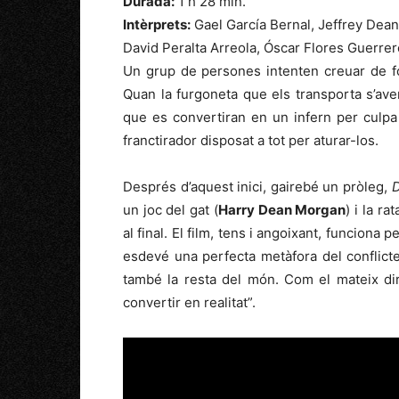
Durada:
1 h 28 min.
Intèrprets:
Gael García Bernal, Jeffrey Dea
David Peralta Arreola, Óscar Flores Guerre
Un grup de persones intenten creuar de form
Quan la furgoneta que els transporta s’av
que es convertiran en un infern per culpa 
franctirador disposat a tot per aturar-los.
Després d’aquest inici, gairebé un pròleg,
un joc del gat (
Harry Dean Morgan
) i la rat
al final. El film, tens i angoixant, funciona 
esdevé una perfecta metàfora del conflicte 
també la resta del món. Com el mateix dir
convertir en realitat”.