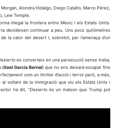
n Morgan, Alondra Hidalgo, Diego Cataño, Marco Pérez,
ro, Lew Temple.
a il·legal la frontera entre Mèxic i els Estats Units.
eria decideixen continuar a peu. Uns pocs quilòmetres
de la calor del desert i, sobretot, per l’amenaça d’un
Desierto
es converteix en una persecució sense treba,
a (
Gael García Bernal
) que no ens deixarà escapar fins
perfectament com un thriller d’acció i terror però, a més,
al voltant de la immigració que viu els Estats Units i
ector ha dit, “
Desierto
és un malson que Trump pot