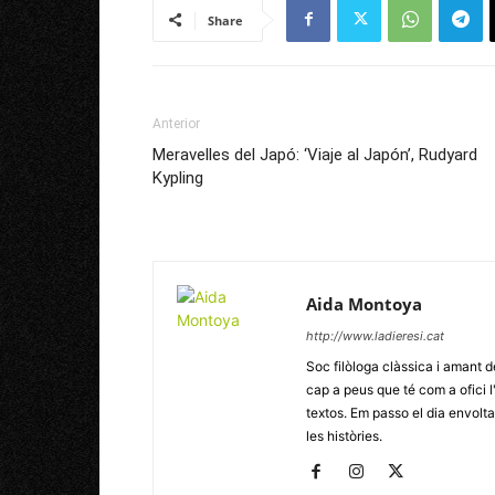
Share
Anterior
Meravelles del Japó: ‘Viaje al Japón’, Rudyard
Kypling
Aida Montoya
http://www.ladieresi.cat
Soc filòloga clàssica i amant d
cap a peus que té com a ofici l
textos. Em passo el dia envoltad
les històries.