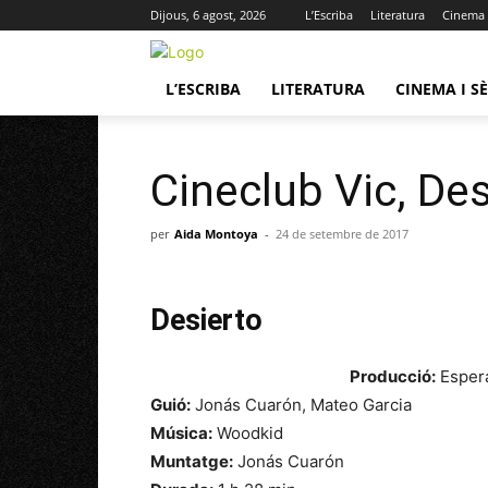
Dijous, 6 agost, 2026
L’Escriba
Literatura
Cinema i
L’ESCRIBA
LITERATURA
CINEMA I SÈ
Cineclub Vic, Des
per
Aida Montoya
-
24 de setembre de 2017
Desierto
Producció:
Espera
Guió:
Jonás Cuarón, Mateo Garcia
Música:
Woodkid
Muntatge:
Jonás Cuarón