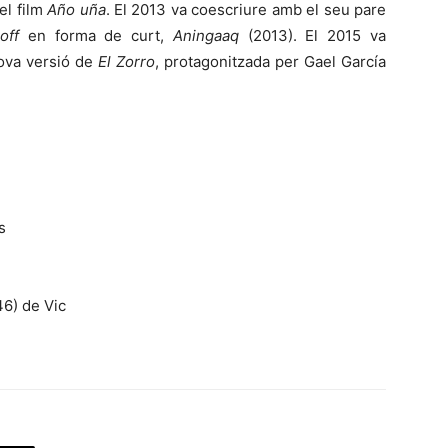
el film
Año uña
. El 2013 va coescriure amb el seu pare
 off
en forma de curt,
Aningaaq
(2013). El 2015 va
ova versió de
El Zorro
, protagonitzada per Gael García
s
46) de Vic